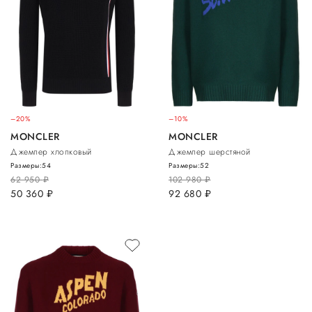
–20%
–10%
MONCLER
MONCLER
Джемпер хлопковый
Джемпер шерстяной
Размеры:
54
Размеры:
52
62 950
руб.
102 980
руб.
50 360
руб.
92 680
руб.