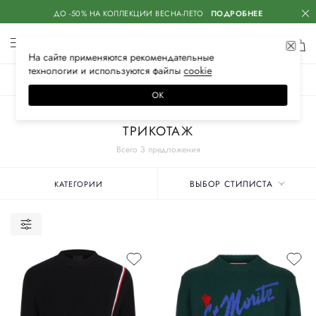
ДО -50% НА КОЛЛЕКЦИИ ВЕСНА-ЛЕТО
ПОДРОБНЕЕ
На сайте применяются
рекомендательные
технологии
и используются файлы
сооkiе
ЖЕНСКОЕ
МУЖСКОЕ
ДЕТСКОЕ
ОК
Главная
Мужские бренды
MONCLER
Одежда
ТРИКОТАЖ
Всего 3 предложения
ВЫБОР СТИЛИСТА
КАТЕГОРИИ