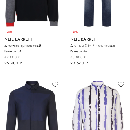
–30%
–30%
NEIL BARRETT
NEIL BARRETT
Джемпер трикотажный
Джинсы Slim Fit хлопковые
Размеры:
54
Размеры:
46
42 000
руб.
33 800
руб.
29 400
руб.
23 660
руб.