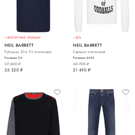
–30%
ЛЕТНИЕ СКИДКИ
–30%
NEIL BARRETT
NEIL BARRETT
Рубашка Slim Fit хлопковая
Свитшот хлопковый
Размеры:
54
Размеры:
46
50
37 600
руб.
30 700
руб.
26 320
руб.
21 490
руб.