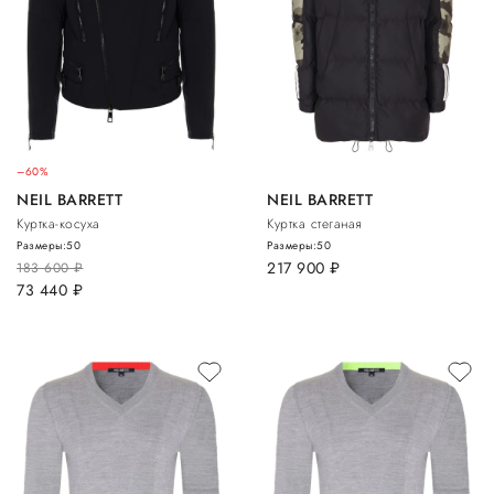
–60%
NEIL BARRETT
NEIL BARRETT
Куртка-косуха
Куртка стеганая
Размеры:
50
Размеры:
50
217 900
руб.
183 600
руб.
73 440
руб.