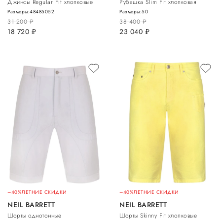
Джинсы Regular Fit хлопковые
Рубашка Slim Fit хлопковая
Размеры:
48
48
50
52
Размеры:
50
31 200
руб.
38 400
руб.
18 720
руб.
23 040
руб.
–40%
ЛЕТНИЕ СКИДКИ
–40%
ЛЕТНИЕ СКИДКИ
NEIL BARRETT
NEIL BARRETT
Шорты однотонные
Шорты Skinny Fit хлопковые