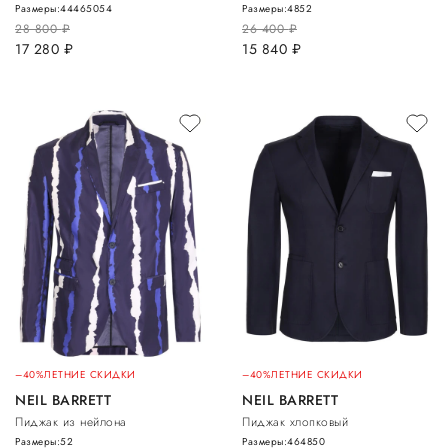
Размеры:
44
46
50
54
Размеры:
48
52
28 800
руб.
26 400
руб.
17 280
руб.
15 840
руб.
–40%
ЛЕТНИЕ СКИДКИ
–40%
ЛЕТНИЕ СКИДКИ
NEIL BARRETT
NEIL BARRETT
Пиджак из нейлона
Пиджак хлопковый
Размеры:
52
Размеры:
46
48
50