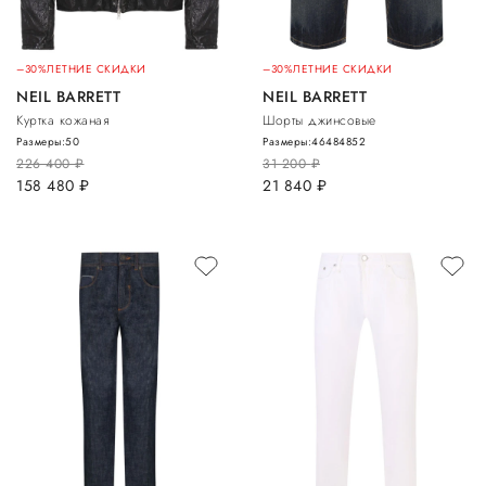
–30%
ЛЕТНИЕ СКИДКИ
–30%
ЛЕТНИЕ СКИДКИ
NEIL BARRETT
NEIL BARRETT
Куртка кожаная
Шорты джинсовые
Размеры:
50
Размеры:
46
48
48
52
226 400
руб.
31 200
руб.
158 480
руб.
21 840
руб.