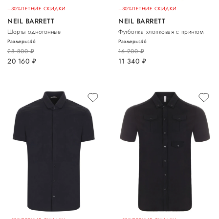
–30%
ЛЕТНИЕ СКИДКИ
–30%
ЛЕТНИЕ СКИДКИ
NEIL BARRETT
NEIL BARRETT
Шорты однотонные
Футболка хлопковая с принтом
Размеры:
46
Размеры:
46
28 800
руб.
16 200
руб.
20 160
руб.
11 340
руб.