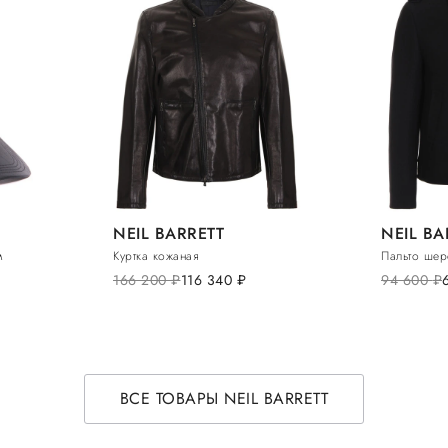
NEIL BARRETT
NEIL BA
м
Куртка кожаная
Пальто шер
166 200
руб.
116 340
руб.
94 600
руб.
ВСЕ ТОВАРЫ NEIL BARRETT