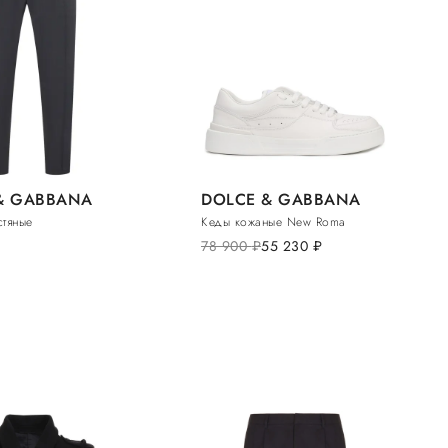
& GABBANA
DOLCE & GABBANA
тяные
Кеды кожаные New Roma
78 900
руб.
55 230
руб.
T