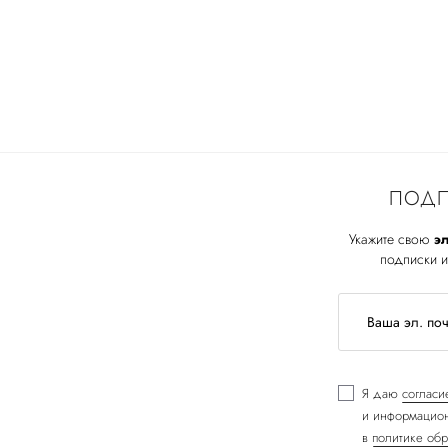
ПОДП
Укажите свою
эл
подписки и
Я даю
согласи
и информацион
в
политике обр