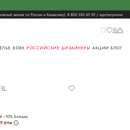
латный звонок по России и Казахстану):
8 800 333 49 29
/ круглосуточно
ЕЛЬЕ
BORK
РОССИЙСКИЕ ДИЗАЙНЕРЫ
АКЦИИ
БЛОГ
IL
й −10% (скидка
ИТ