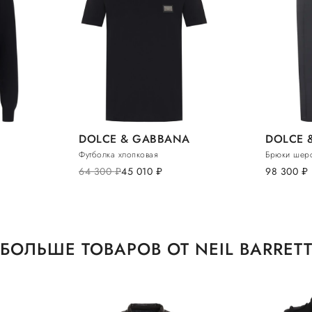
DOLCE & GABBANA
DOLCE 
Футболка хлопковая
Брюки шерс
64 300
руб.
45 010
руб.
98 300
руб.
БОЛЬШЕ ТОВАРОВ ОТ NEIL BARRET