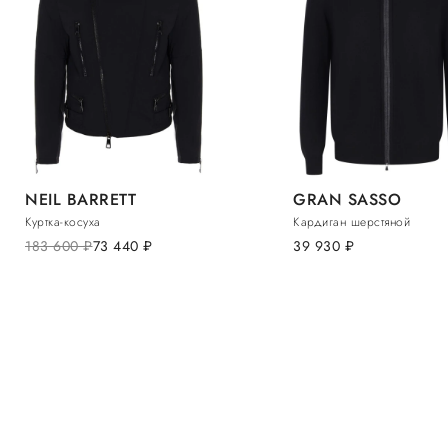
NEIL BARRETT
GRAN SASSO
Куртка-косуха
Кардиган шерстяной
183 600
руб.
73 440
руб.
39 930
руб.