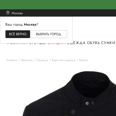
Москва
Ваш город
Москва
?
ЖЕНСКОЕ
МУЖСКОЕ
ДЕТСКОЕ
ВСЁ ВЕРНО
ВЫБРАТЬ ГОРОД
НОВИНКИ
БРЕНДЫ
СКИДКИ
ОДЕЖДА
ОБУВЬ
СУМКИ
Главная
Мужская
Одежда
Верхняя одежда
Куртки