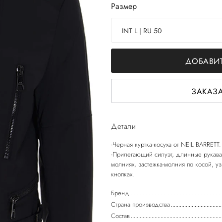
Размер
INT L | RU 50
ДОБАВИТ
ЗАКАЗА
Детали
-Черная куртка-косуха от NEIL BARRETT.
-Прилегающий силуэт, длинные рукава
молниях, застежка-молния по косой, у
кнопках.
Бренд
Страна производства
Состав