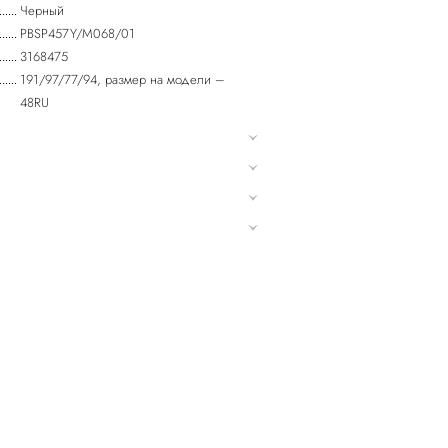
Черный
PBSP457Y/M068/01
3168475
191/97/77/94, размер на модели –
48RU