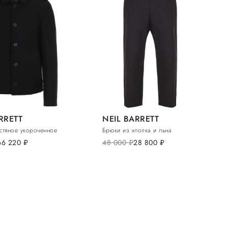
RRETT
NEIL BARRETT
стяное укороченное
Брюки из хлопка и льна
66 220
руб.
48 000
руб.
28 800
руб.