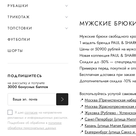
РУБАШКИ
ТРИКОТАЖ
МУЖСКИЕ БРЮКИ
ТОЛСТОВКИ
Мужские брюки свободного кро
ФУТБОЛКИ
1 модель бренда PAUL & SHAR
Цены от 50900 рублей на мужс
ШОРТЫ
Новая коллекция PAUL & SHARK 
Скидки до -50% — спецпредло
Примерка перед покупкой и опл
Бесплатная доставка при заказе
ПОДПИШИТЕСЬ
Дополнительная скидка -10% н
на рассылку и получите
3000 бонусных баллов
Воспользуйтесь услугой самовыв
📍
Москва (Пречистенская набе
📍
Москва (Краснопресненская 
Я даю
согласие
на направление
📍
Жуковка (Рублево - Успенско
рекламных и информационных рассылок.
📍
Санкт-Петербург (улица Мил
Подробнее об обработке в
политике
📍
Казань (улица Малая Красная
обработки персональных данных
📍
Екатеринбург (улица Сакко и 