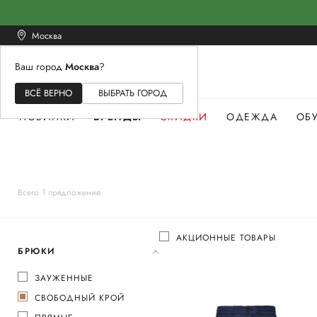
Москва
Ваш город
Москва
?
ЖЕНСКОЕ
МУЖСКОЕ
ДЕТСКОЕ
ВСЁ ВЕРНО
ВЫБРАТЬ ГОРОД
НОВИНКИ
БРЕНДЫ
СКИДКИ
ОДЕЖДА
ОБ
Всего 1 предложение
АКЦИОННЫЕ ТОВАРЫ
БРЮКИ
ЗАУЖЕННЫЕ
СВОБОДНЫЙ КРОЙ