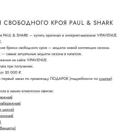
 СВОБОДНОГО КРОЯ PAUL & SHARK
я PAUL & SHARK — купить оригинал в интернет-магазине VIPAVENUE.
K.
кие брюки свободного кроя — модели новой коллекции сезона.
— самые актуальные модели сезона в каталоге.
жения на сайте VIPAVENUE.
ата при получении.
 от 30 000 ₽.
а первый заказ по промокоду ПОДАРОК (подробности по
ссылке
).
оза в наших клиентских офисах:
режная)
набережная)
е шоссе)
лионная)
)
Ванцетти)