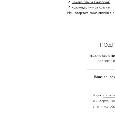
📍
Самара (улица Самарская)
📍
Краснодар (улица Красная)
Или оформите заказ онлайн с д
ПОДП
Укажите свою
эл
подписки и
Я даю
согласи
и информацион
в
политике обр