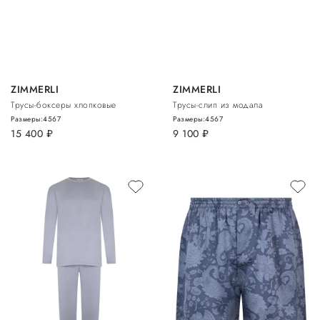
ZIMMERLI
ZIMMERLI
Трусы-боксеры хлопковые
Трусы-слип из модала
Размеры:
4
5
6
7
Размеры:
4
5
6
7
15 400
руб.
9 100
руб.