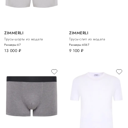
ZIMMERLI
ZIMMERLI
Трусы-шорты из модала
Трусы-слип из модала
Размеры:
6
7
Размеры:
4
5
6
7
13 000
руб.
9 100
руб.