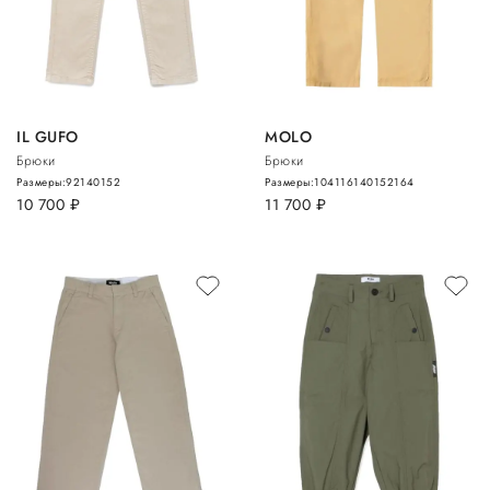
IL GUFO
MOLO
Брюки
Брюки
Размеры:
92
140
152
Размеры:
104
116
140
152
164
10 700
руб.
11 700
руб.