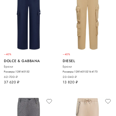
–40%
–40%
DOLCE & GABBANA
DIESEL
Брюки
Брюки
Размеры:
128
140
152
Размеры:
128
140
152
164
173
62 700
руб.
23 040
руб.
37 620
руб.
13 820
руб.