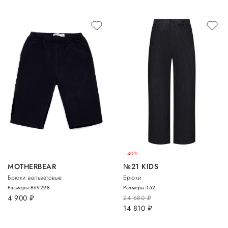
–40%
MOTHERBEAR
№21 KIDS
Брюки вельветовые
Брюки
Размеры:
86
92
98
Размеры:
152
4 900
руб.
24 680
руб.
14 810
руб.