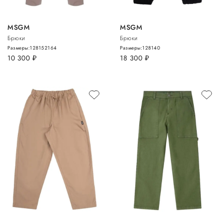
MSGM
MSGM
Брюки
Брюки
Размеры:
128
152
164
Размеры:
128
140
10 300
руб.
18 300
руб.