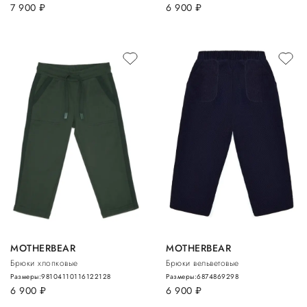
7 900
руб.
6 900
руб.
MOTHERBEAR
MOTHERBEAR
Брюки хлопковые
Брюки вельветовые
Размеры:
98
104
110
116
122
128
Размеры:
68
74
86
92
98
6 900
руб.
6 900
руб.