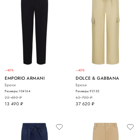
–40%
–40%
EMPORIO ARMANI
DOLCE & GABBANA
Брюки
Брюки
Размеры:
104
164
Размеры:
92
152
22 480
руб.
62 700
руб.
13 490
руб.
37 620
руб.