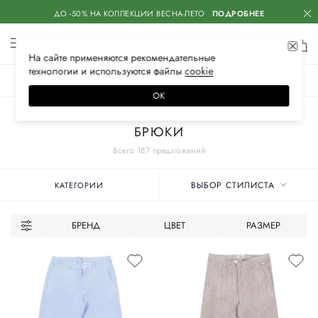
ДО -50% НА КОЛЛЕКЦИИ ВЕСНА-ЛЕТО
ПОДРОБНЕЕ
На сайте применяются
рекомендательные
технологии
и используются файлы
сооkiе
ЖЕНСКОЕ
МУЖСКОЕ
ДЕТСКОЕ
ОК
Главная
Детское
Одежда для мальчиков
БРЮКИ
Всего 187 предложений
ВЫБОР СТИЛИСТА
КАТЕГОРИИ
БРЕНД
ЦВЕТ
РАЗМЕР