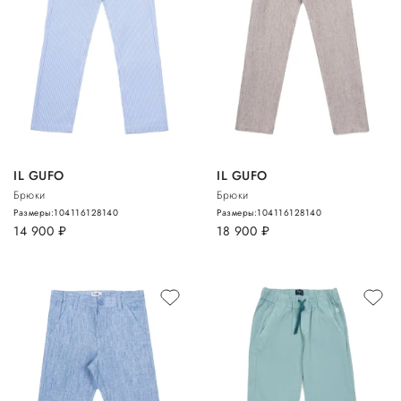
IL GUFO
IL GUFO
Брюки
Брюки
Размеры:
104
116
128
140
Размеры:
104
116
128
140
14 900
руб.
18 900
руб.