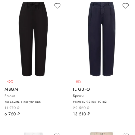
–40%
–40%
MSGM
IL GUFO
Брюки
Брюки
Уведомить о поступлении
Размеры:
92
104
110
152
11 270
руб.
22 520
руб.
6 760
руб.
13 510
руб.