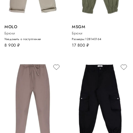
MOLO
MSGM
Брюки
Брюки
Уведомить о поступлении
Размеры:
128
140
164
8 900
руб.
17 800
руб.