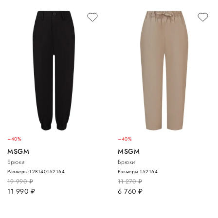
–40%
–40%
MSGM
MSGM
Брюки
Брюки
Размеры:
128
140
152
164
Размеры:
152
164
19 990
руб.
11 270
руб.
11 990
руб.
6 760
руб.