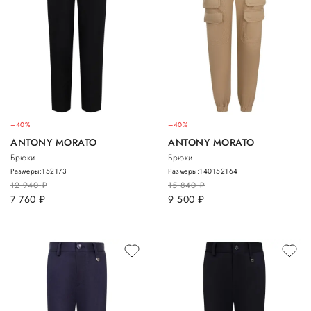
–40%
–40%
ANTONY MORATO
ANTONY MORATO
Брюки
Брюки
Размеры:
152
173
Размеры:
140
152
164
12 940
руб.
15 840
руб.
7 760
руб.
9 500
руб.