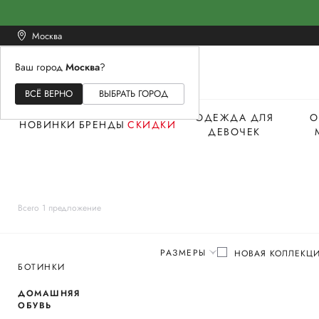
Москва
Ваш город
Москва
?
ЖЕНСКОЕ
МУЖСКОЕ
ДЕТСКОЕ
ВСЁ ВЕРНО
ВЫБРАТЬ ГОРОД
ОДЕЖДА ДЛЯ
О
НОВИНКИ
БРЕНДЫ
СКИДКИ
ДЕВОЧЕК
Всего 1 предложение
РАЗМЕРЫ
НОВАЯ КОЛЛЕКЦ
БОТИНКИ
ДОМАШНЯЯ
ОБУВЬ