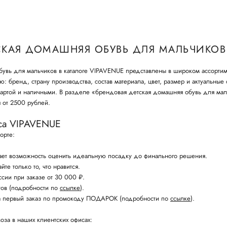
СКАЯ ДОМАШНЯЯ ОБУВЬ ДЛЯ МАЛЬЧИКОВ
увь для мальчиков в каталоге VIPAVENUE представлены в широком ассортиме
 бренд, страну производства, состав материала, цвет, размер и актуальные
артой и наличными. В разделе «брендовая детская домашняя обувь для мал
 от 2500 рублей.
са VIPAVENUE
орте:
ет возможность оценить идеальную посадку до финального решения.
те только то, что нравится.
ссии при заказе от 30 000 ₽.
стов (подробности по
ссылке
).
а первый заказ по промокоду ПОДАРОК (подробности по
ссылке
).
оза в наших клиентских офисах: