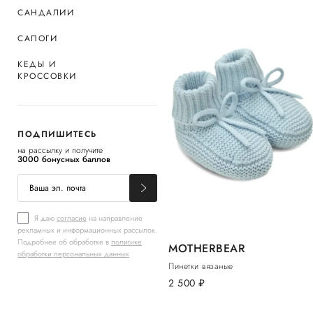
САНДАЛИИ
САПОГИ
КЕДЫ И
КРОССОВКИ
ПОДПИШИТЕСЬ
на рассылку и получите
3000 бонусных баллов
Я даю
согласие
на направление
рекламных и информационных рассылок.
Подробнее об обработке в
политике
MOTHERBEAR
обработки персональных данных
Пинетки вязаные
2 500
руб.