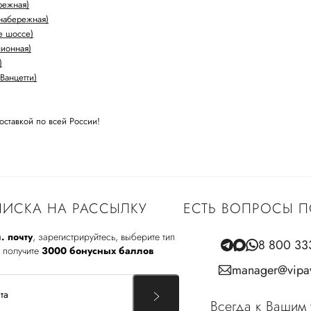
режная)
набережная)
е шоссе)
лионная)
)
Ванцетти)
оставкой по всей России!
ИСКА НА РАССЫЛКУ
ЕСТЬ ВОПРОСЫ П
. почту
, зарегистрируйтесь, выберите тип
8 800 33
 получите
3000 бонусных баллов
manager@vipav
Всегда к Вашим 