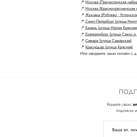
📍
Москва (Пречистенская набе
📍
Москва (Краснопресненская 
📍
Жуковка (Рублево - Успенско
📍
Санкт-Петербург (улица Мил
📍
Казань (улица Малая Красная
📍
Екатеринбург (улица Сакко и 
📍
Самара (улица Самарская)
📍
Краснодар (улица Красная)
Или оформите заказ онлайн с д
ПОДП
Укажите свою
эл
подписки и