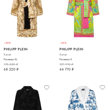
–60%
–65%
PHILIPP PLEIN
PHILIPP PLEIN
Халат
Халат
Размеры:
S
L
Размеры:
S
170 550
руб.
127 910
руб.
68 220
руб.
44 770
руб.