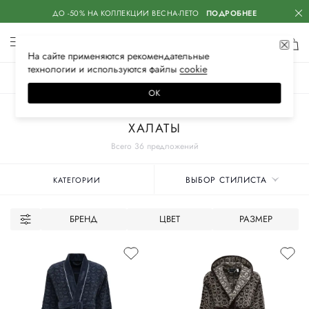
ДО -50% НА КОЛЛЕКЦИИ ВЕСНА-ЛЕТО
ПОДРОБНЕЕ
На сайте применяются
рекомендательные
технологии
и используются файлы
сооkiе
ЖЕНСКОЕ
МУЖСКОЕ
ДЕТСКОЕ
ОК
Главная
Мужское
Нижнее белье
Одежда для дома
ХАЛАТЫ
Всего 36 предложений
ВЫБОР СТИЛИСТА
КАТЕГОРИИ
БРЕНД
ЦВЕТ
РАЗМЕР