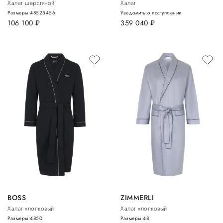
Халат шерстяной
Халат
Размеры:
48
52
54
56
Уведомить о поступлении
106 100
руб.
359 040
руб.
BOSS
ZIMMERLI
Халат хлопковый
Халат хлопковый
Размеры:
48
50
Размеры:
48