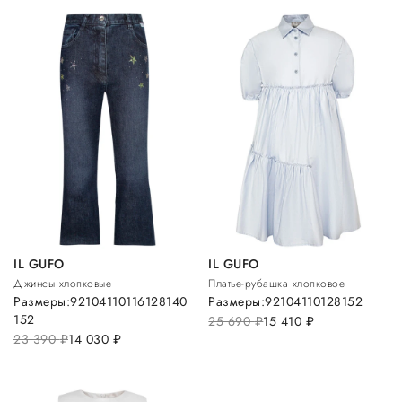
IL GUFO
IL GUFO
Джинсы хлопковые
Платье-рубашка хлопковое
Размеры:
92
104
110
116
128
140
Размеры:
92
104
110
128
152
152
25 690
руб.
15 410
руб.
23 390
руб.
14 030
руб.