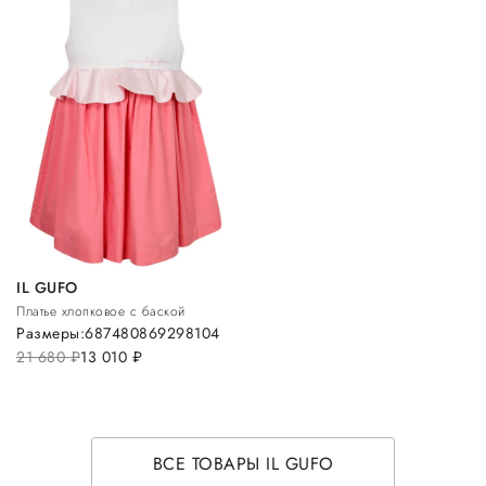
IL GUFO
Платье хлопковое с баской
Размеры:
68
74
80
86
92
98
104
21 680
руб.
13 010
руб.
ВСЕ ТОВАРЫ IL GUFO