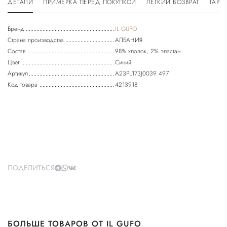
ДЕТАЛИ
ПРИМЕРКА ПЕРЕД ПОКУПКОЙ
ЛЕГКИЙ ВОЗВРАТ
ГАРА
Бренд
IL GUFO
Страна производства
АЛБАНИЯ
Состав
98% хлопок, 2% эластан
Цвет
Синий
Артикул
A23PL173J0039 497
Код товара
4213918
ПОДЕЛИТЬСЯ
БОЛЬШЕ ТОВАРОВ ОТ IL GUFO