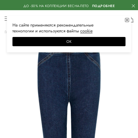
ДО -50% НА КОЛЛЕКЦИИ ВЕСНА-ЛЕТО
ПОДРОБНЕЕ
На сайте применяются
рекомендательные
технологии
и используются файлы
сооkiе
Главная
Детское
Одежда для девочек
Джинсы
ОК
–40%