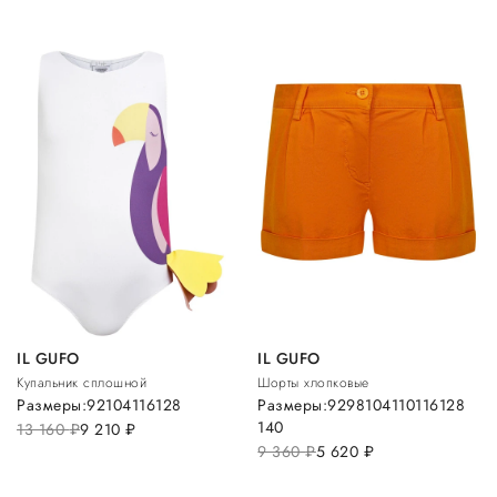
IL GUFO
IL GUFO
Купальник сплошной
Шорты хлопковые
Размеры:
92
104
116
128
Размеры:
92
98
104
110
116
128
140
13 160
руб.
9 210
руб.
9 360
руб.
5 620
руб.