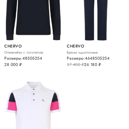
CHERVO
CHERVO
Олимпийка с логотипом
Брюки однотонные
Размеры:
48
50
52
54
Размеры:
46
48
50
52
54
28 000
руб.
37 400
руб.
26 180
руб.