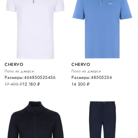
CHERVO
CHERVO
Поло из джерси
Поло из джерси
Размеры:
46
48
50
52
54
56
Размеры:
48
50
52
54
17 400
руб.
12 180
руб.
14 300
руб.