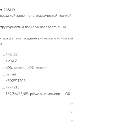
от RA&LLY.
й посадкой дополнена классической планкой
.
структурность и подчёркивает элегантный
ктура делают кардиган универсальной базой
RA&LLY
КИТАЙ
60% шерсть, 40% тенсель
Белый
KS02911203
4774213
169/86/63/89, размер на модели – OS