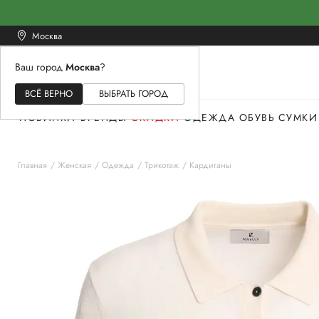
Москва
Ваш город
Москва
?
ЖЕНСКОЕ
МУЖСКОЕ
ДЕТСКОЕ
ВСЁ ВЕРНО
ВЫБРАТЬ ГОРОД
НОВИНКИ
БРЕНДЫ
СКИДКИ
ОДЕЖДА
ОБУВЬ
СУМКИ
Главная
Женская
Одежда
Трикотаж
Кардиганы