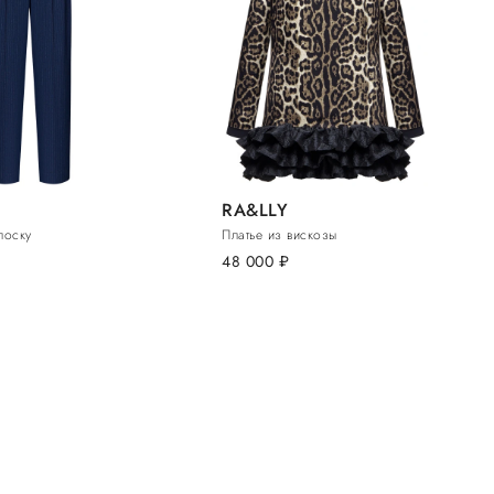
RA&LLY
лоску
Платье из вискозы
48 000
руб.