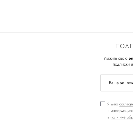
ПОДП
Укажите свою
эл
подписки и
Я даю
согласи
и информацион
в
политике обр