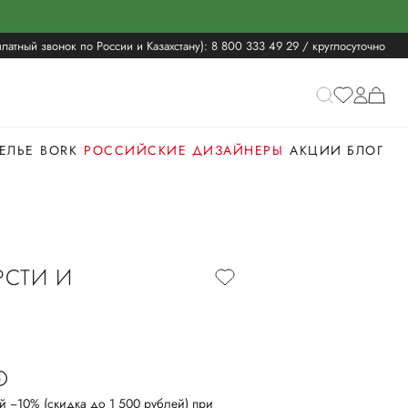
латный звонок по России и Казахстану):
8 800 333 49 29
/ круглосуточно
ЕЛЬЕ
BORK
РОССИЙСКИЕ ДИЗАЙНЕРЫ
АКЦИИ
БЛОГ
РСТИ И
й −10% (скидка до 1 500 рублей) при