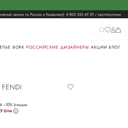
латный звонок по России и Казахстану):
8 800 333 49 29
/ круглосуточно
ЕЛЬЕ
BORK
РОССИЙСКИЕ ДИЗАЙНЕРЫ
АКЦИИ
БЛОГ
 FENDI
й −10% (скидка
ИТ