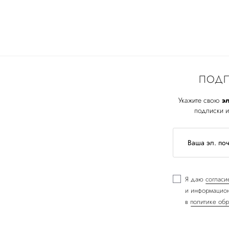
ПОДП
Укажите свою
эл
подписки и
Я даю
согласи
и информацион
в
политике обр