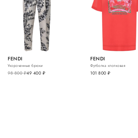
FENDI
FENDI
Укороченные брюки
Футболка хлопковая
98 800
руб.
49 400
руб.
101 800
руб.