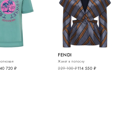
FENDI
лопковая
Жакет в полоску
40 720
руб.
229 100
руб.
114 550
руб.