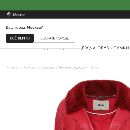
Москва
Ваш город
Москва
?
ЖЕНСКОЕ
МУЖСКОЕ
ДЕТСКОЕ
ВСЁ ВЕРНО
ВЫБРАТЬ ГОРОД
НОВИНКИ
БРЕНДЫ
СКИДКИ
ОДЕЖДА
ОБУВЬ
СУМКИ
Главная
Женская
Одежда
Верхняя одежда
Пальто