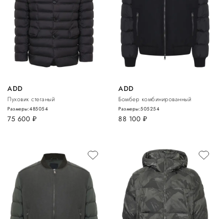
ADD
ADD
Пуховик стеганый
Бомбер комбинированный
Размеры:
48
50
54
Размеры:
50
52
54
75 600
руб.
88 100
руб.