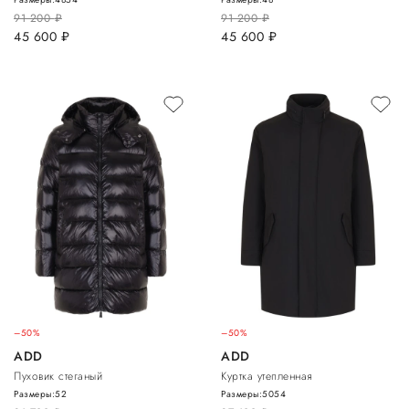
91 200
руб.
91 200
руб.
45 600
руб.
45 600
руб.
–50%
–50%
ADD
ADD
Пуховик стеганый
Куртка утепленная
Размеры:
52
Размеры:
50
54