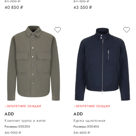
81 700
руб.
87 100
руб.
40 850
руб.
43 550
руб.
–50%
ЛЕТНИЕ СКИДКИ
–50%
ЛЕТНИЕ СКИДКИ
ADD
ADD
Комплект куртка и жилет
Куртка однотонная
Размеры:
50
52
56
Размеры:
50
54
56
46 900
руб.
56 400
руб.