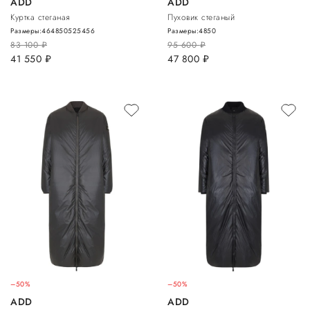
ADD
ADD
Куртка стеганая
Пуховик стеганый
Размеры:
46
48
50
52
54
56
Размеры:
48
50
83 100
руб.
95 600
руб.
41 550
руб.
47 800
руб.
–50%
–50%
ADD
ADD