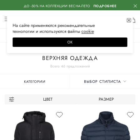
ДО -50% НА КОЛЛЕКЦИИ ВЕСНА-ЛЕТО
ПОДРОБНЕЕ
На сайте применяются
рекомендательные
технологии
и используются файлы
сооkiе
ЖЕНСКОЕ
МУЖСКОЕ
ДЕТСКОЕ
ОК
Главная
Мужские бренды
ADD
Одежда
ВЕРХНЯЯ ОДЕЖДА
Всего 46 предложений
ВЫБОР СТИЛИСТА
КАТЕГОРИИ
ЦВЕТ
РАЗМЕР