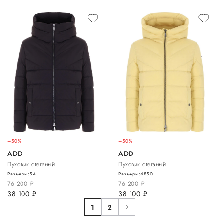
–50%
–50%
ADD
ADD
Пуховик стеганый
Пуховик стеганый
Размеры:
54
Размеры:
48
50
76 200
руб.
76 200
руб.
38 100
руб.
38 100
руб.
1
2