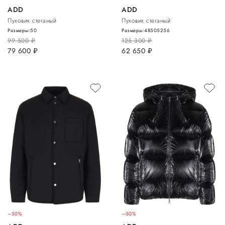
ADD
ADD
Пуховик стеганый
Пуховик стеганый
Размеры:
50
Размеры:
48
50
52
56
99 500
руб.
125 300
руб.
79 600
руб.
62 650
руб.
–50%
–50%