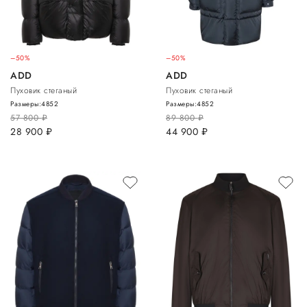
–50%
–50%
ADD
ADD
Пуховик стеганый
Пуховик стеганый
Размеры:
48
52
Размеры:
48
52
57 800
руб.
89 800
руб.
28 900
руб.
44 900
руб.