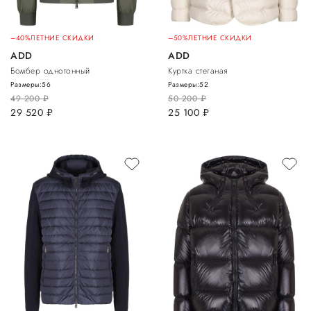
–40%
ЛЕТНИЕ СКИДКИ
–50%
ЛЕТНИЕ СКИДКИ
ADD
ADD
Бомбер однотонный
Куртка стеганая
Размеры:
56
Размеры:
52
49 200
руб.
50 200
руб.
29 520
руб.
25 100
руб.