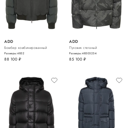
ADD
ADD
Бомбер комбинированный
Пуховик стеганый
Размеры:
48
52
Размеры:
48
50
52
54
88 100
руб.
85 100
руб.