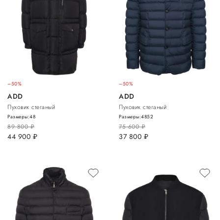
–50%
–50%
ADD
ADD
Пуховик стеганый
Пуховик стеганый
Размеры:
48
Размеры:
48
52
89 800
руб.
75 600
руб.
44 900
руб.
37 800
руб.