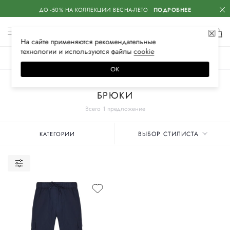
ДО -50% НА КОЛЛЕКЦИИ ВЕСНА-ЛЕТО
ПОДРОБНЕЕ
На сайте применяются
рекомендательные
технологии
и используются файлы
сооkiе
ЖЕНСКОЕ
МУЖСКОЕ
ДЕТСКОЕ
ОК
Главная
Мужские бренды
ADD
Одежда
БРЮКИ
Всего 1 предложение
ВЫБОР СТИЛИСТА
КАТЕГОРИИ