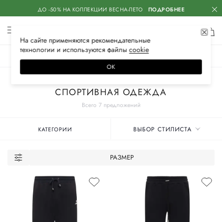
ДО -50% НА КОЛЛЕКЦИИ ВЕСНА-ЛЕТО
ПОДРОБНЕЕ
На сайте применяются
рекомендательные
технологии
и используются файлы
сооkiе
ЖЕНСКОЕ
МУЖСКОЕ
ДЕТСКОЕ
ОК
Главная
Мужские бренды
AMIRI
Одежда
СПОРТИВНАЯ ОДЕЖДА
Всего 7 предложений
ВЫБОР СТИЛИСТА
КАТЕГОРИИ
РАЗМЕР