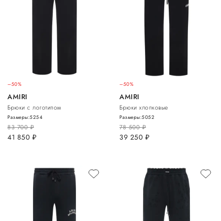
–50%
–50%
AMIRI
AMIRI
Брюки с логотипом
Брюки хлопковые
Размеры:
52
54
Размеры:
50
52
83 700
руб.
78 500
руб.
41 850
руб.
39 250
руб.