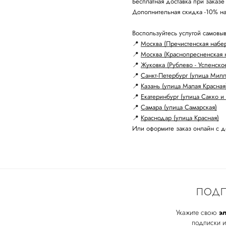
Бесплатная доставка при заказе
Дополнительная скидка -10% н
Воспользуйтесь услугой самовыв
📍
Москва (Пречистенская набе
📍
Москва (Краснопресненская 
📍
Жуковка (Рублево - Успенско
📍
Санкт-Петербург (улица Мил
📍
Казань (улица Малая Красная
📍
Екатеринбург (улица Сакко и 
📍
Самара (улица Самарская)
📍
Краснодар (улица Красная)
Или оформите заказ онлайн с д
ПОДП
Укажите свою
эл
подписки и