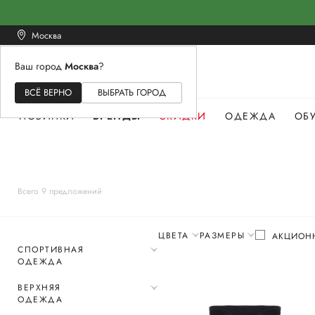
Москва
Ваш город
Москва
?
ЖЕНСКОЕ
МУЖСКОЕ
ДЕТСКОЕ
ВСЁ ВЕРНО
ВЫБРАТЬ ГОРОД
НОВИНКИ
БРЕНДЫ
СКИДКИ
ОДЕЖДА
ОБ
Всего 9 предложений
ЦВЕТА
РАЗМЕРЫ
АКЦИОН
СПОРТИВНАЯ
ОДЕЖДА
ВЕРХНЯЯ
ОДЕЖДА