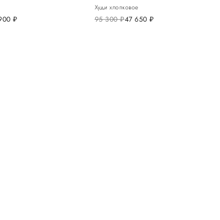
Худи хлопковое
 900
руб.
95 300
руб.
47 650
руб.