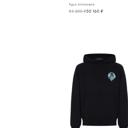
Худи хлопковое
83 600
руб.
50 160
руб.