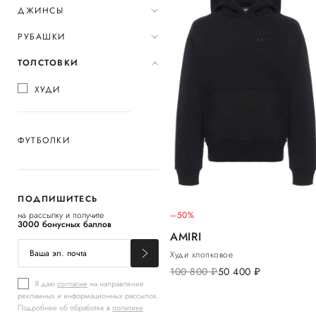
ДЖИНСЫ
РУБАШКИ
ТОЛСТОВКИ
ХУДИ
ФУТБОЛКИ
ПОДПИШИТЕСЬ
на рассылку и получите
–50%
3000 бонусных баллов
AMIRI
Худи хлопковое
100 800
руб.
50 400
руб.
Я даю
согласие
на направление
рекламных и информационных рассылок.
Подробнее об обработке в
политике