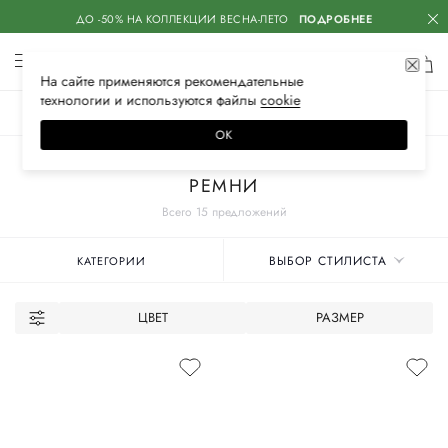
ДО -50% НА КОЛЛЕКЦИИ ВЕСНА-ЛЕТО
ПОДРОБНЕЕ
На сайте применяются
рекомендательные
технологии
и используются файлы
сооkiе
ЖЕНСКОЕ
МУЖСКОЕ
ДЕТСКОЕ
ОК
Главная
Мужские бренды
FARGONI
Аксессуары
РЕМНИ
Всего 15 предложений
ВЫБОР СТИЛИСТА
КАТЕГОРИИ
ЦВЕТ
РАЗМЕР