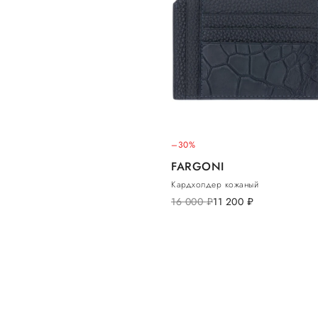
–30%
FARGONI
Кардхолдер кожаный
16 000
руб.
11 200
руб.