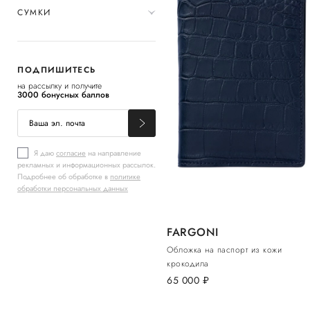
СУМКИ
ПОДПИШИТЕСЬ
на рассылку и получите
3000 бонусных баллов
Я даю
согласие
на направление
рекламных и информационных рассылок.
Подробнее об обработке в
политике
обработки персональных данных
FARGONI
Обложка на паспорт из кожи
крокодила
65 000
руб.