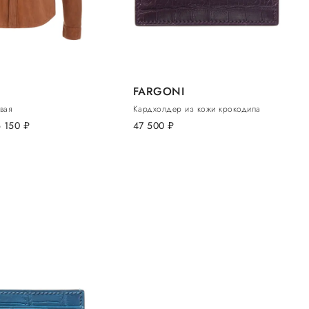
FARGONI
вая
Кардхолдер из кожи крокодила
6 150
руб.
47 500
руб.