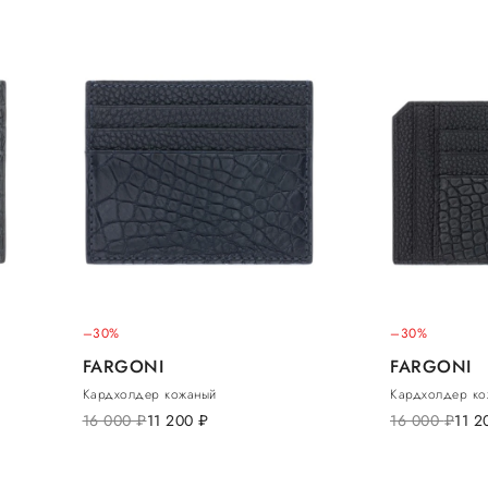
–30%
–30%
FARGONI
FARGONI
Кардхолдер кожаный
Кардхолдер ко
16 000
руб.
11 200
руб.
16 000
руб.
11 