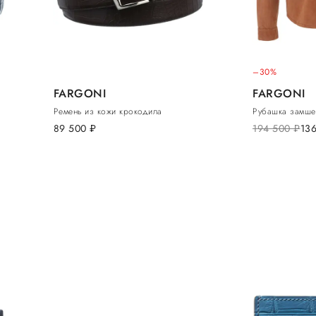
–30%
FARGONI
FARGONI
Ремень из кожи крокодила
Рубашка замше
89 500
руб.
194 500
руб.
13