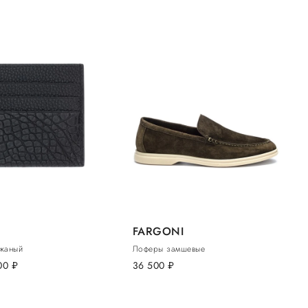
FARGONI
жаный
Лоферы замшевые
200
руб.
36 500
руб.