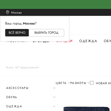
Москва
Ваш город
Москва
?
ЖЕНСКОЕ
МУЖСКОЕ
ДЕТСКОЕ
ВСЁ ВЕРНО
ВЫБРАТЬ ГОРОД
НОВИНКИ
БРЕНДЫ
СКИДКИ
ОДЕЖДА
ОБ
Всего 147 предложений
ЦВЕТА
РАЗМЕРЫ
НОВАЯ К
АКСЕССУАРЫ
ОБУВЬ
ОДЕЖДА