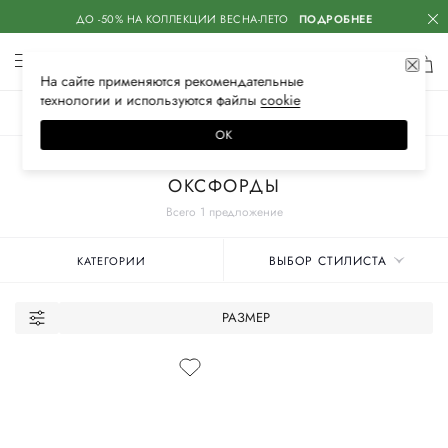
ДО -50% НА КОЛЛЕКЦИИ ВЕСНА-ЛЕТО
ПОДРОБНЕЕ
На сайте применяются
рекомендательные
технологии
и используются файлы
сооkiе
ЖЕНСКОЕ
МУЖСКОЕ
ДЕТСКОЕ
ОК
Главная
Мужские бренды
FARGONI
Обувь
ОКСФОРДЫ
Всего 1 предложение
ВЫБОР СТИЛИСТА
КАТЕГОРИИ
РАЗМЕР