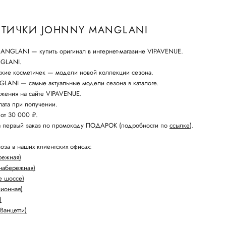
ТИЧКИ JOHNNY MANGLANI
NGLANI — купить оригинал в интернет-магазине VIPAVENUE.
NGLANI.
ские косметичек — модели новой коллекции сезона.
ANI — самые актуальные модели сезона в каталоге.
жения на сайте VIPAVENUE.
ата при получении.
 от 30 000 ₽.
а первый заказ по промокоду ПОДАРОК (подробности по
ссылке
).
оза в наших клиентских офисах:
режная)
набережная)
е шоссе)
лионная)
)
Ванцетти)