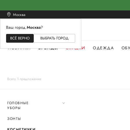
Москва
Ваш город
Москва
?
ЖЕНСКОЕ
МУЖСКОЕ
ДЕТСКОЕ
ВСЁ ВЕРНО
ВЫБРАТЬ ГОРОД
НОВИНКИ
БРЕНДЫ
СКИДКИ
ОДЕЖДА
ОБ
Всего 1 предложение
ГОЛОВНЫЕ
УБОРЫ
ЗОНТЫ
КОСМЕТИЧКИ