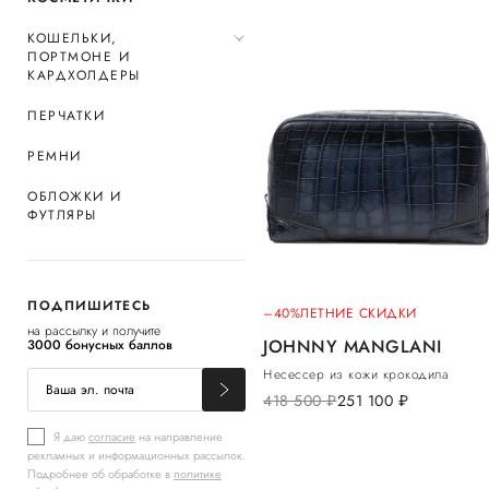
КОШЕЛЬКИ,
ПОРТМОНЕ И
КАРДХОЛДЕРЫ
ПЕРЧАТКИ
РЕМНИ
ОБЛОЖКИ И
ФУТЛЯРЫ
ПОДПИШИТЕСЬ
–40%
ЛЕТНИЕ СКИДКИ
на рассылку и получите
JOHNNY MANGLANI
3000 бонусных баллов
Несессер из кожи крокодила
418 500
руб.
251 100
руб.
Я даю
согласие
на направление
рекламных и информационных рассылок.
Подробнее об обработке в
политике