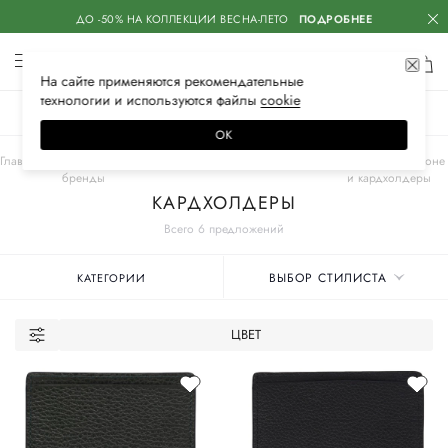
ДО -50% НА КОЛЛЕКЦИИ ВЕСНА-ЛЕТО
ПОДРОБНЕЕ
На сайте применяются
рекомендательные
технологии
и используются файлы
сооkiе
ЖЕНСКОЕ
МУЖСКОЕ
ДЕТСКОЕ
ОК
Главная
Мужские
JOHNNY MANGLANI
Аксессуары
Кошельки, портмоне
бренды
и кардхолдеры
КАРДХОЛДЕРЫ
Всего 6 предложений
ВЫБОР СТИЛИСТА
КАТЕГОРИИ
ЦВЕТ