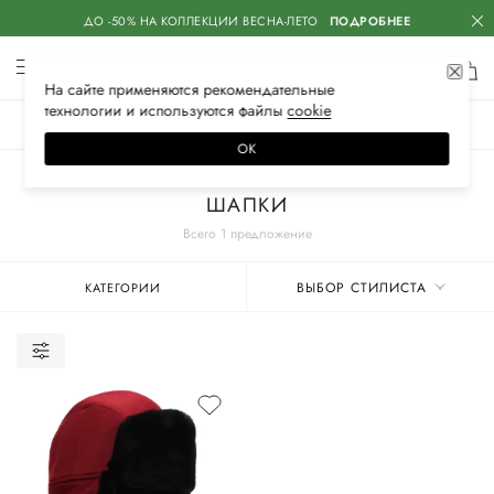
ДО -50% НА КОЛЛЕКЦИИ ВЕСНА-ЛЕТО
ПОДРОБНЕЕ
На сайте применяются
рекомендательные
технологии
и используются файлы
сооkiе
ЖЕНСКОЕ
МУЖСКОЕ
ДЕТСКОЕ
ОК
Главная
Мужские бренды
ZILLI
Аксессуары
Головные уборы
ШАПКИ
Всего 1 предложение
ВЫБОР СТИЛИСТА
КАТЕГОРИИ