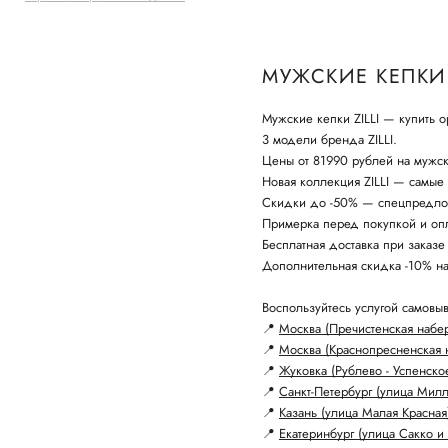
МУЖСКИЕ КЕПКИ 
Мужские кепки ZILLI — купить 
3 модели бренда ZILLI.
Цены от 81990 рублей на мужс
Новая коллекция ZILLI — самые 
Скидки до -50% — спецпредло
Примерка перед покупкой и опл
Бесплатная доставка при заказе
Дополнительная скидка -10% н
Воспользуйтесь услугой самовыв
📍
Москва (Пречистенская набе
📍
Москва (Краснопресненская 
📍
Жуковка (Рублево - Успенско
📍
Санкт-Петербург (улица Мил
📍
Казань (улица Малая Красная
📍
Екатеринбург (улица Сакко и 