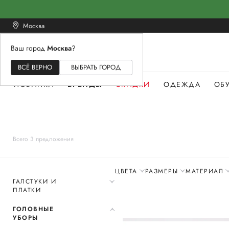
Москва
Ваш город
Москва
?
ЖЕНСКОЕ
МУЖСКОЕ
ДЕТСКОЕ
ВСЁ ВЕРНО
ВЫБРАТЬ ГОРОД
НОВИНКИ
БРЕНДЫ
СКИДКИ
ОДЕЖДА
ОБ
Всего 3 предложения
ЦВЕТА
РАЗМЕРЫ
МАТЕРИАЛ
ГАЛСТУКИ И
ПЛАТКИ
ГОЛОВНЫЕ
УБОРЫ