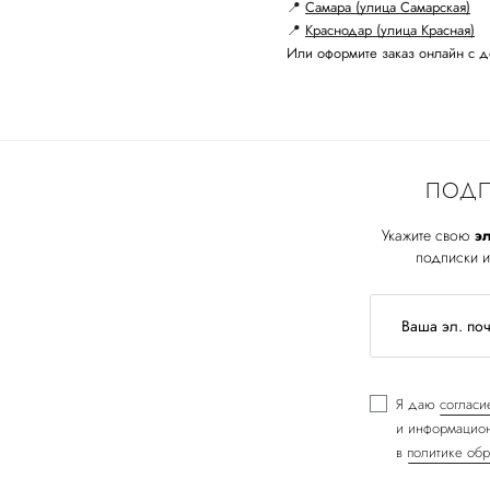
📍
Самара (улица Самарская)
📍
Краснодар (улица Красная)
Или оформите заказ онлайн с д
ПОДП
Укажите свою
эл
подписки и
Я даю
согласи
и информацион
в
политике обр