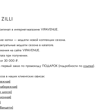
ZILLI
оригинал в интернет-магазине VIPAVENUE.
кие кепки — модели новой коллекции сезона.
актуальные модели сезона в каталоге.
жения на сайте VIPAVENUE.
ата при получении.
 от 30 000 ₽.
а первый заказ по промокоду ПОДАРОК (подробности по
ссылке
).
оза в наших клиентских офисах:
режная)
набережная)
е шоссе)
лионная)
)
Ванцетти)