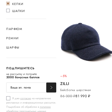
КЕПКИ
ШАПКИ
ПАРФЮМ
РЕМНИ
ШАРФЫ
ПОДПИШИТЕСЬ
на рассылку и получите
–5%
3000 бонусных баллов
ZILLI
Бейсболка шерстяная
86 300
руб.
81 990
руб.
Я даю
согласие
на направление
рекламных и информационных рассылок.
Подробнее об обработке в
политике
обработки персональных данных