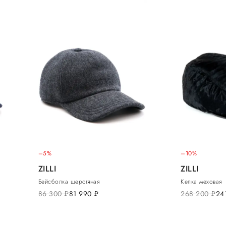
–5%
–10%
ZILLI
ZILLI
Бейсболка шерстяная
Кепка меховая
86 300
руб.
81 990
руб.
268 200
руб.
24