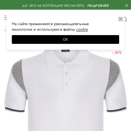
ДО -50% НА КОЛЛЕКЦИИ ВЕСНА-ЛЕТО
ПОДРОБНЕЕ
На сайте применяются
рекомендательные
технологии
и используются файлы
сооkiе
Главная
Мужская
Одежда
Поло
Поло с коротким рукавом
ОК
ЛЕТНИЕ СКИДКИ
–30%