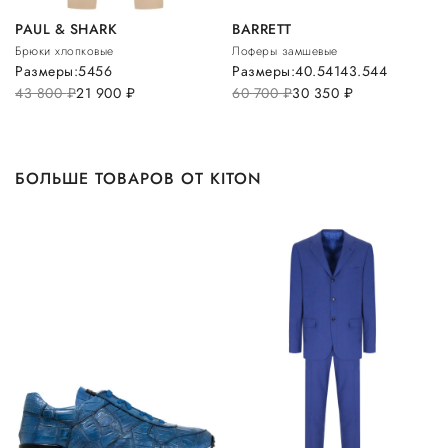
PAUL & SHARK
BARRETT
Брюки хлопковые
Лоферы замшевые
Размеры:
54
56
Размеры:
40.5
41
43.5
44
43 800
руб.
21 900
руб.
60 700
руб.
30 350
руб.
БОЛЬШЕ ТОВАРОВ ОТ KITON