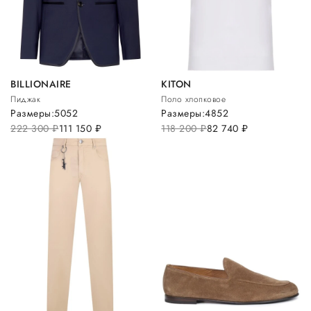
BILLIONAIRE
KITON
Пиджак
Поло хлопковое
Размеры:
50
52
Размеры:
48
52
222 300
руб.
111 150
руб.
118 200
руб.
82 740
руб.