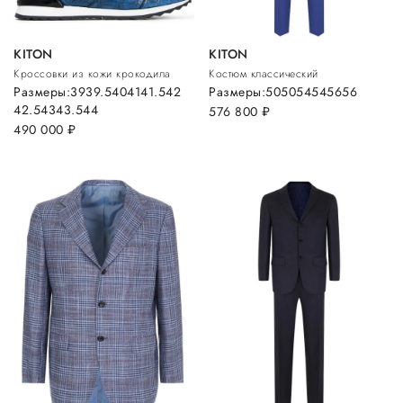
KITON
KITON
Кроссовки из кожи крокодила
Костюм классический
Размеры:
39
39.5
40
41
41.5
42
Размеры:
50
50
54
54
56
56
42.5
43
43.5
44
576 800
руб.
490 000
руб.