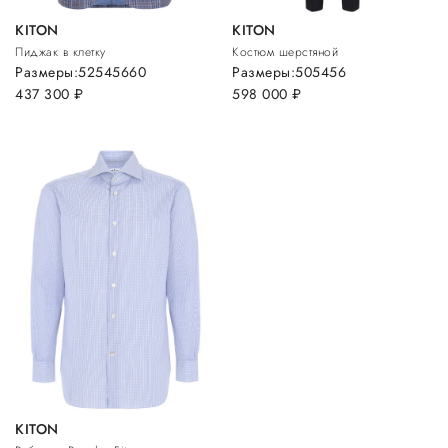
KITON
KITON
Пиджак в клетку
Костюм шерстяной
Размеры:
52
54
56
60
Размеры:
50
54
56
437 300
руб.
598 000
руб.
KITON