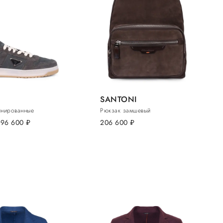
SANTONI
инированные
Рюкзак замшевый
.
96 600
руб.
206 600
руб.