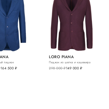
IANA
LORO PIANA
ый пиджак
Пиджак из шелка и кашемира
б.
164 500
руб.
298 000
руб.
149 000
руб.