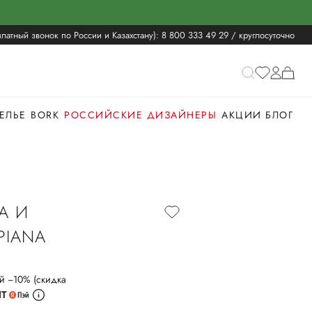
латный звонок по России и Казахстану):
8 800 333 49 29
/ круглосуточно
ЕЛЬЕ
BORK
РОССИЙСКИЕ ДИЗАЙНЕРЫ
АКЦИИ
БЛОГ
А И
PIANA
й −10% (скидка
ИТ