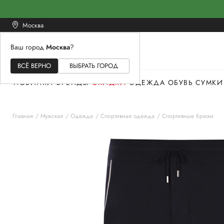
Москва
Ваш город
Москва
?
ЖЕНСКОЕ
МУЖСКОЕ
ДЕТСКОЕ
ВСЁ ВЕРНО
ВЫБРАТЬ ГОРОД
НОВИНКИ
БРЕНДЫ
СКИДКИ
ОДЕЖДА
ОБУВЬ
СУМКИ
Главная
Мужская
Одежда
Спортивная одежда
Спортивные брюки