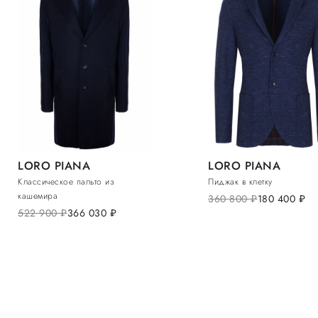
LORO PIANA
LORO PIANA
Классическое пальто из
Пиджак в клетку
кашемира
360 800
руб.
180 400
руб.
522 900
руб.
366 030
руб.