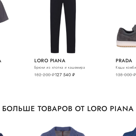
A
LORO PIANA
PRADA
Брюки из хлопка и кашемира
Кеды комб
182 200
руб.
127 540
руб.
138 000
руб
БОЛЬШЕ ТОВАРОВ ОТ LORO PIANA