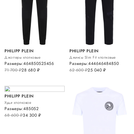
PHILIPP PLEIN
PHILIPP PLEIN
Джоггеры хлопковые
Джинсы Slim Fit хлопковые
Размеры:
46
48
50
52
54
56
Размеры:
44
46
46
48
48
50
71 700
руб.
28 680
руб.
62 600
руб.
25 040
руб.
PHILIPP PLEIN
Худи хлопковое
Размеры:
48
50
52
68 600
руб.
34 300
руб.