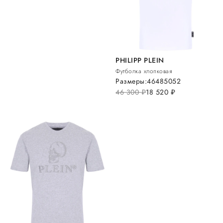
PHILIPP PLEIN
Футболка хлопковая
Размеры:
46
48
50
52
46 300
руб.
18 520
руб.