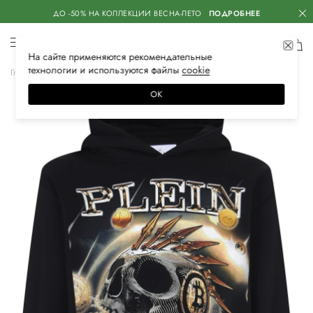
ДО -50% НА КОЛЛЕКЦИИ ВЕСНА-ЛЕТО
ПОДРОБНЕЕ
На сайте применяются
рекомендательные
технологии
и используются файлы
сооkiе
Главная
Мужская
Одежда
Толстовки
Худи
ОК
–50%