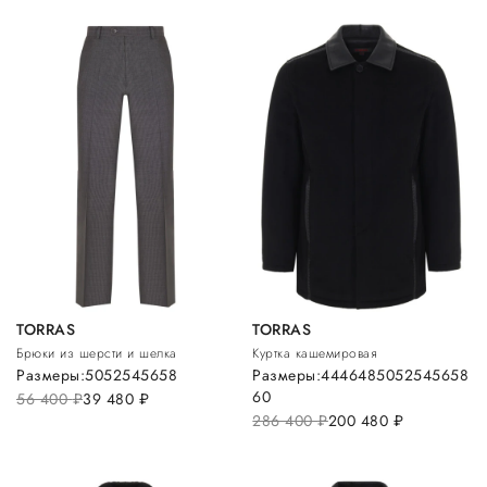
TORRAS
TORRAS
Брюки из шерсти и шелка
Куртка кашемировая
Размеры:
50
52
54
56
58
Размеры:
44
46
48
50
52
54
56
58
60
56 400
руб.
39 480
руб.
286 400
руб.
200 480
руб.