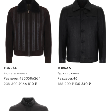
TORRAS
TORRAS
Куртка замшевая
Куртка кожаная
Размеры:
48
50
58
62
64
Размеры:
46
238 300
руб.
166 810
руб.
186 200
руб.
130 340
руб.