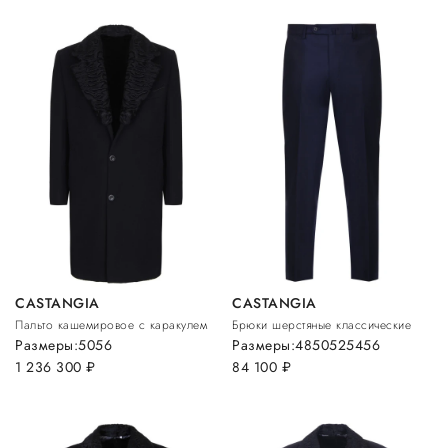
CASTANGIA
CASTANGIA
Пальто кашемировое с каракулем
Брюки шерстяные классические
Размеры:
50
56
Размеры:
48
50
52
54
56
1 236 300
руб.
84 100
руб.