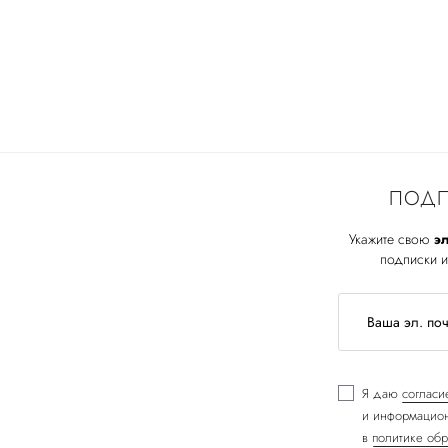
ПОДП
Укажите свою
эл
подписки и
Я даю
согласи
и информацион
в
политике обр