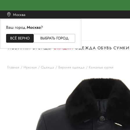
Москва
Ваш город
Москва
?
ЖЕНСКОЕ
МУЖСКОЕ
ДЕТСКОЕ
ВСЁ ВЕРНО
ВЫБРАТЬ ГОРОД
НОВИНКИ
БРЕНДЫ
СКИДКИ
ОДЕЖДА
ОБУВЬ
СУМКИ
Главная
Мужская
Одежда
Верхняя одежда
Кожаные куртки