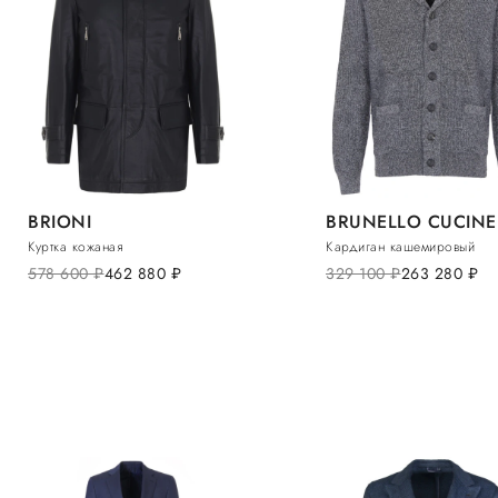
BRIONI
BRUNELLO CUCINE
Куртка кожаная
Кардиган кашемировый
578 600
руб.
462 880
руб.
329 100
руб.
263 280
руб.