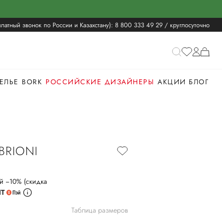
латный звонок по России и Казахстану):
8 800 333 49 29
/ круглосуточно
ЕЛЬЕ
BORK
РОССИЙСКИЕ ДИЗАЙНЕРЫ
АКЦИИ
БЛОГ
BRIONI
й −10% (скидка
ИТ
Таблица размеров