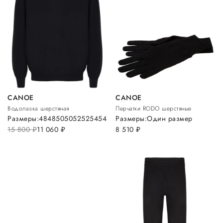
CANOE
CANOE
Водолазка шерстяная
Перчатки RODO шерстяные
Размеры:
48
48
50
50
52
52
54
54
Размеры:
Один размер
15 800
руб.
11 060
руб.
8 510
руб.