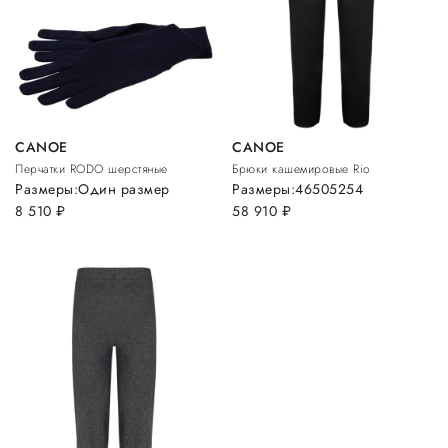
CANOE
CANOE
Перчатки RODO шерстяные
Брюки кашемировые Rio
Размеры:
Один размер
Размеры:
46
50
52
54
8 510
руб.
58 910
руб.