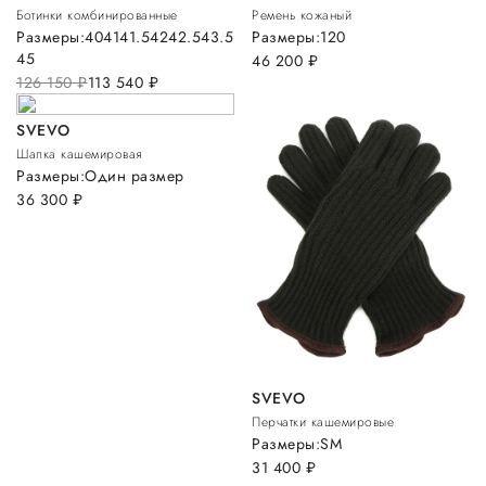
Ботинки комбинированные
Ремень кожаный
Размеры:
40
41
41.5
42
42.5
43.5
Размеры:
120
45
46 200
руб.
126 150
руб.
113 540
руб.
SVEVO
Шапка кашемировая
Размеры:
Один размер
36 300
руб.
SVEVO
Перчатки кашемировые
Размеры:
S
M
31 400
руб.