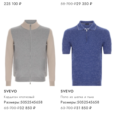
225 100
руб.
58 700
руб.
29 350
руб.
SVEVO
SVEVO
Кардиган хлопковый
Поло из шелка и льна
Размеры:
50
52
54
56
58
Размеры:
50
52
54
56
58
65 700
руб.
32 850
руб.
63 700
руб.
31 850
руб.