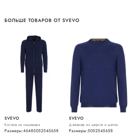
БОЛЬШЕ ТОВАРОВ ОТ SVEVO
SVEVO
SVEVO
Костюм из кашемира
Джемпер из шерсти и шелка
Размеры:
46
48
50
52
54
56
58
Размеры:
50
52
54
56
58