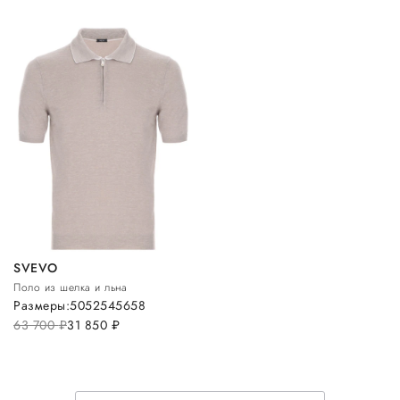
SVEVO
Поло из шелка и льна
Размеры:
50
52
54
56
58
63 700
руб.
31 850
руб.