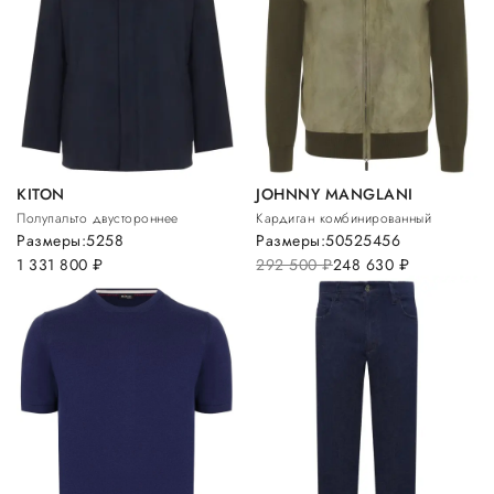
KITON
JOHNNY MANGLANI
Полупальто двустороннее
Кардиган комбинированный
Размеры:
52
58
Размеры:
50
52
54
56
1 331 800
руб.
292 500
руб.
248 630
руб.