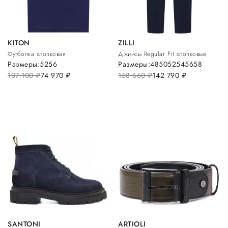
KITON
ZILLI
Футболка хлопковая
Джинсы Regular Fit хлопковые
Размеры:
52
56
Размеры:
48
50
52
54
56
58
107 100
руб.
74 970
руб.
158 660
руб.
142 790
руб.
SANTONI
ARTIOLI