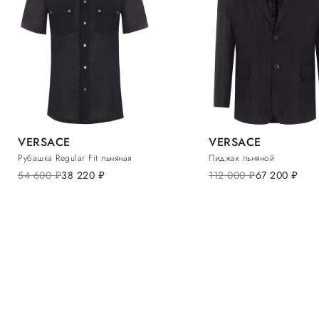
VERSACE
VERSACE
Рубашка Regular Fit льняная
Пиджак льняной
54 600
руб.
38 220
руб.
112 000
руб.
67 200
руб.