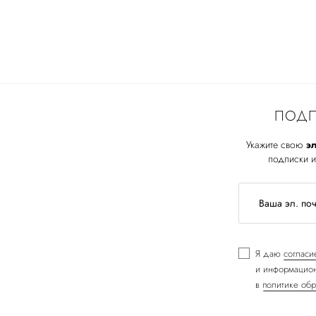
ПОДП
Укажите свою
эл
подписки и
Я даю
согласи
и информацион
в
политике обр