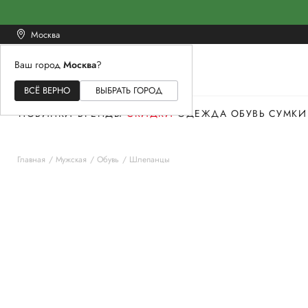
Москва
Ваш город
Москва
?
ЖЕНСКОЕ
МУЖСКОЕ
ДЕТСКОЕ
ВСЁ ВЕРНО
ВЫБРАТЬ ГОРОД
НОВИНКИ
БРЕНДЫ
СКИДКИ
ОДЕЖДА
ОБУВЬ
СУМКИ
Главная
Мужская
Обувь
Шлепанцы