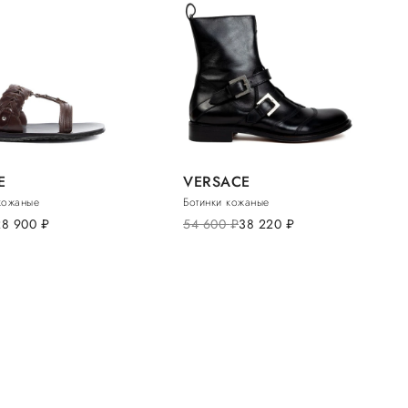
E
VERSACE
кожаные
Ботинки кожаные
28 900
руб.
54 600
руб.
38 220
руб.