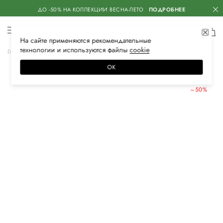
ДО -50% НА КОЛЛЕКЦИИ ВЕСНА-ЛЕТО
ПОДРОБНЕЕ
На сайте применяются
рекомендательные
технологии
и используются файлы
сооkiе
Главная
Мужская
Обувь
Шлепанцы
ОК
ЛЕТНИЕ СКИДКИ
–50%