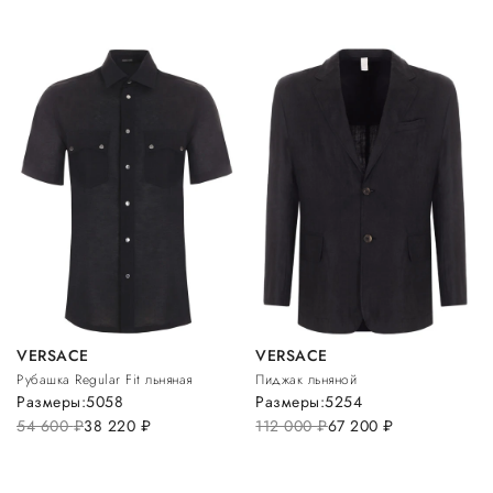
VERSACE
VERSACE
Рубашка Regular Fit льняная
Пиджак льняной
Размеры:
50
58
Размеры:
52
54
54 600
руб.
38 220
руб.
112 000
руб.
67 200
руб.