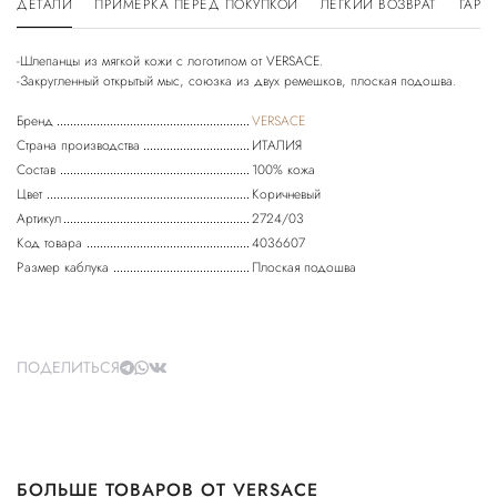
ДЕТАЛИ
ПРИМЕРКА ПЕРЕД ПОКУПКОЙ
ЛЕГКИЙ ВОЗВРАТ
ГАРА
-Шлепанцы из мягкой кожи с логотипом от VERSACE.
-Закругленный открытый мыс, союзка из двух ремешков, плоская подошва.
Бренд
VERSACE
Страна производства
ИТАЛИЯ
Состав
100% кожа
Цвет
Коричневый
Артикул
2724/03
Код товара
4036607
Размер каблука
Плоская подошва
ПОДЕЛИТЬСЯ
БОЛЬШЕ ТОВАРОВ ОТ VERSACE