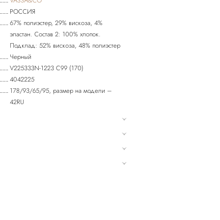
VASSA&CO
РОССИЯ
67% полиэстер, 29% вискоза, 4%
эластан. Состав 2: 100% хлопок.
Подклад: 52% вискоза, 48% полиэстер
Черный
V225333N-1223 C99 (170)
4042225
178/93/65/95, размер на модели –
42RU