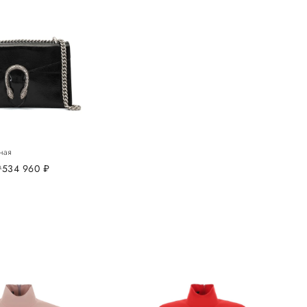
ная
б.
534 960
руб.