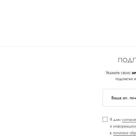
ПОДП
Укажите свою
эл
подписки и
Я даю
согласи
и информацион
в
политике обр