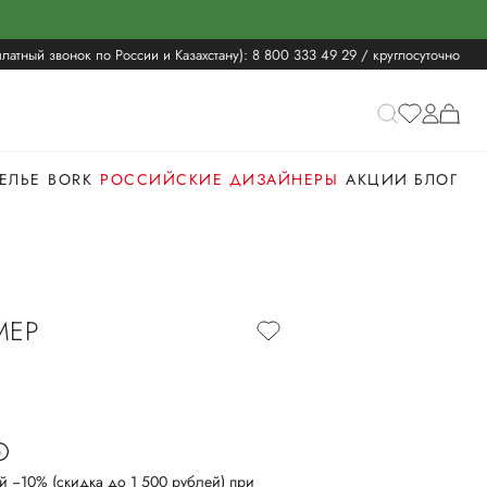
латный звонок по России и Казахстану):
8 800 333 49 29
/ круглосуточно
ЕЛЬЕ
BORK
РОССИЙСКИЕ ДИЗАЙНЕРЫ
АКЦИИ
БЛОГ
МЕР
й −10% (скидка до 1 500 рублей) при