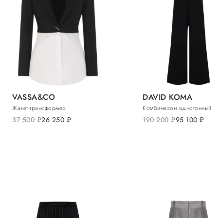
VASSA&CO
DAVID KOMA
Жакет-трансформер
Комбинезон однотонный
37 500
руб.
26 250
руб.
190 200
руб.
95 100
руб.