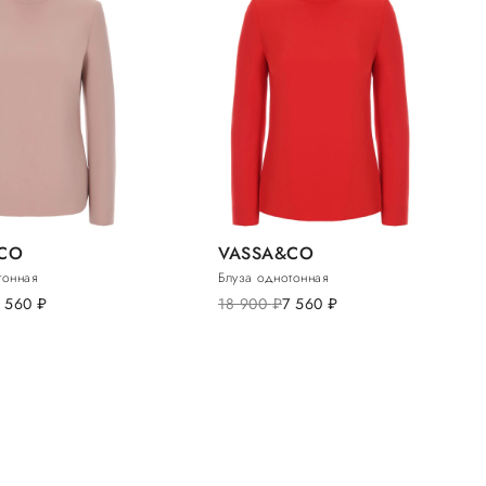
CO
VASSA&CO
тонная
Блуза однотонная
7 560
руб.
18 900
руб.
7 560
руб.