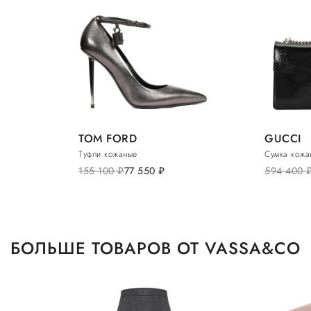
TOM FORD
GUCCI
Туфли кожаные
Сумка кожа
155 100
руб.
77 550
руб.
594 400
ру
БОЛЬШЕ ТОВАРОВ ОТ VASSA&CO