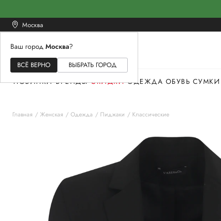
Москва
Ваш город
Москва
?
ЖЕНСКОЕ
МУЖСКОЕ
ДЕТСКОЕ
ВСЁ ВЕРНО
ВЫБРАТЬ ГОРОД
НОВИНКИ
БРЕНДЫ
СКИДКИ
ОДЕЖДА
ОБУВЬ
СУМКИ
Главная
Женская
Одежда
Пиджаки
Классические