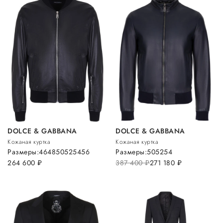
DOLCE & GABBANA
DOLCE & GABBANA
Кожаная куртка
Кожаная куртка
Размеры:
46
48
50
52
54
56
Размеры:
50
52
54
264 600
руб.
387 400
руб.
271 180
руб.