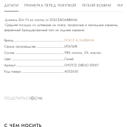
ДЕТАЛИ
ПРИМЕРКА ПЕРЕД ПОКУПКОЙ
ЛЕГКИЙ ВОЗВРАТ
ГАРА
-Джинсы Slim Fit из хлопка от DOLCE&GABBANA.
-Средняя посадка со шлевками на поясе, прорезные и накладные карманы,
фирменный брендированный патч на заднем кармане.
Бренд
DOLCE & GABBANA
Страна производства
ИТАЛИЯ
Состав
98% хлопок, 2% эластан
Цвет
Синий
Артикул
GY07CD G8EUO S9001
Код товара
4052650
ПОДЕЛИТЬСЯ
С ЧЕМ НОСИТЬ