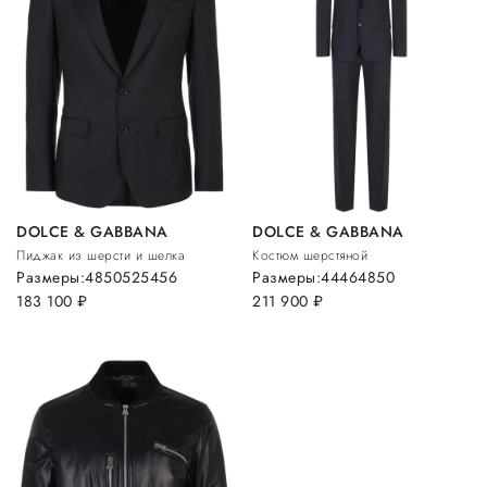
DOLCE & GABBANA
DOLCE & GABBANA
Пиджак из шерсти и шелка
Костюм шерстяной
Размеры:
48
50
52
54
56
Размеры:
44
46
48
50
183 100
руб.
211 900
руб.