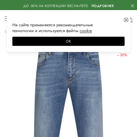
ДО -50% НА КОЛЛЕКЦИИ ВЕСНА-ЛЕТО
ПОДРОБНЕЕ
На сайте применяются
рекомендательные
технологии
и используются файлы
сооkiе
Главная
Мужская
Одежда
Джинсы
Зауженные
ОК
ЛЕТНИЕ СКИДКИ
–30%