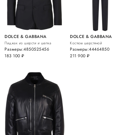
DOLCE & GABBANA
DOLCE & GABBANA
Пиджак из шерсти и шелка
Костюм шерстяной
Размеры:
48
50
52
54
56
Размеры:
44
46
48
50
183 100
руб.
211 900
руб.