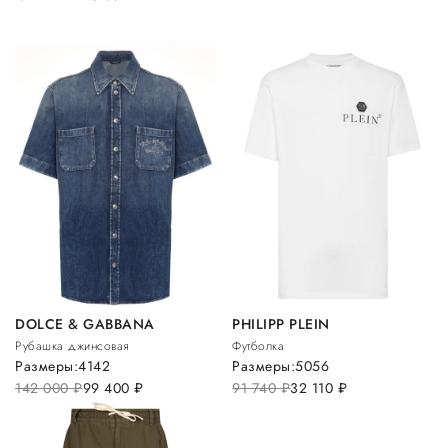
DOLCE & GABBANA
PHILIPP PLEIN
Рубашка джинсовая
Футболка
Размеры:
41
42
Размеры:
50
56
142 000
руб.
99 400
руб.
91 740
руб.
32 110
руб.