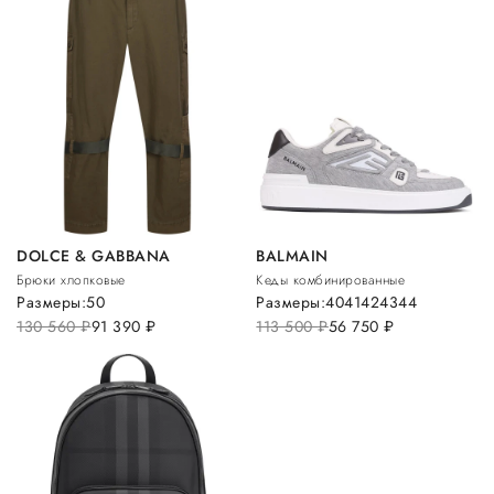
DOLCE & GABBANA
BALMAIN
Брюки хлопковые
Кеды комбинированные
Размеры:
50
Размеры:
40
41
42
43
44
130 560
руб.
91 390
руб.
113 500
руб.
56 750
руб.