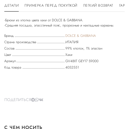
ДЕТАЛИ
ПРИМЕРКА ПЕРЕД ПОКУПКОЙ
ЛЕГКИЙ ВОЗВРАТ
ГАРА
-Брюки из хлопка цвета хаки от DOLCE & GABBANA.
Бренд
DOLCE & GABBANA
Страна производства
ИТАЛИЯ
Состав
99% хлопок, 1% эластан
Цвет
Хаки
Артикул
GV48XT GEY17 S9000
Код товара
4052551
ПОДЕЛИТЬСЯ
С ЧЕМ НОСИТЬ