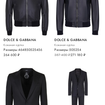
DOLCE & GABBANA
DOLCE & GABBANA
Кожаная куртка
Кожаная куртка
Размеры:
46
48
50
52
54
56
Размеры:
50
52
54
264 600
руб.
387 400
руб.
271 180
руб.