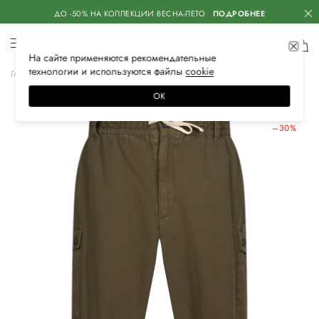
ДО -50% НА КОЛЛЕКЦИИ ВЕСНА-ЛЕТО
ПОДРОБНЕЕ
На сайте применяются
рекомендательные
технологии
и используются файлы
сооkiе
Главная
Мужская
Одежда
Брюки
Брюки-карго
ОК
ЛЕТНИЕ СКИДКИ
–30%