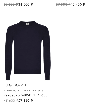
57 500
руб.
34 500
руб.
57 800
руб.
40 460
руб.
LUIGI BORRELLI
Джемпер из шерсти и шелка
Размеры:
46
48
50
52
54
56
58
45 600
руб.
27 360
руб.