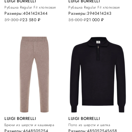
LUIGI BORRELLI
LUIGI BORRELLI
Рубашка Regular Fit хлопковая
Рубашка Regular Fit хлопковая
Размеры:
40
41
42
43
44
Размеры:
39
40
41
42
43
39 300
руб.
23 580
руб.
35 000
руб.
21 000
руб.
LUIGI BORRELLI
LUIGI BORRELLI
Брюки из шерсти и кашемира
Поло из шерсти и шелка
Размеры:
46
48
50
52
54
Размеры:
48
50
52
54
56
58