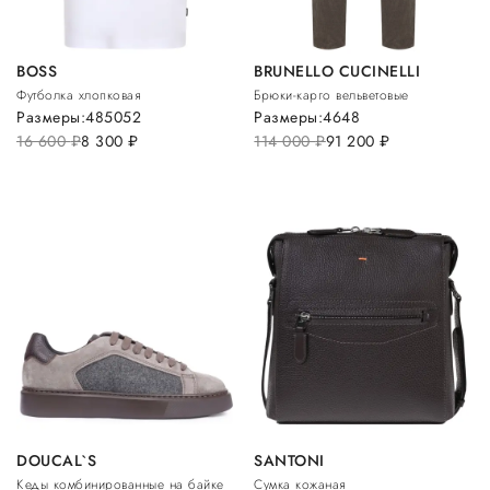
BOSS
BRUNELLO CUCINELLI
Футболка хлопковая
Брюки-карго вельветовые
Размеры:
48
50
52
Размеры:
46
48
16 600
руб.
8 300
руб.
114 000
руб.
91 200
руб.
DOUCAL`S
SANTONI
Кеды комбинированные на байке
Сумка кожаная