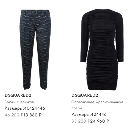
DSQUARED2
DSQUARED2
Брюки с принтом
Облегающее драпированное
Размеры:
40
42
44
46
платье
Размеры:
42
44
46
46 200
руб.
13 860
руб.
83 200
руб.
24 960
руб.