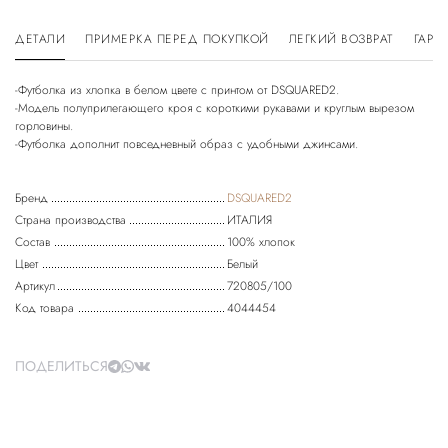
ДЕТАЛИ
ПРИМЕРКА ПЕРЕД ПОКУПКОЙ
ЛЕГКИЙ ВОЗВРАТ
ГАРА
-Футболка из хлопка в белом цвете с принтом от DSQUARED2.
-Модель полуприлегающего кроя с короткими рукавами и круглым вырезом
горловины.
-Футболка дополнит повседневный образ с удобными джинсами.
Бренд
DSQUARED2
Страна производства
ИТАЛИЯ
Состав
100% хлопок
Цвет
Белый
Артикул
720805/100
Код товара
4044454
ПОДЕЛИТЬСЯ