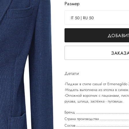
Размер
IT 50 | RU 50
ДОБАВИТ
ЗАКАЗА
Детали
-Пиджак в стиле casual от Ermenegildo
-Модель выполнена из хлопка в синем 
-Отложной воротник с лацканами, лис
Бренд
Страна производства
Состав