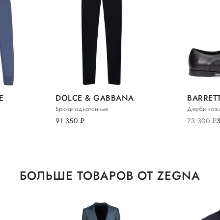
E
DOLCE & GABBANA
BARRET
Брюки однотонные
Дерби кож
91 350
руб.
73 300
руб.
БОЛЬШЕ ТОВАРОВ ОТ ZEGNA