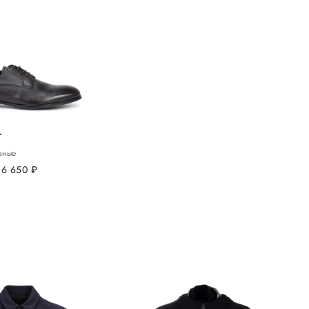
T
аные
36 650
руб.