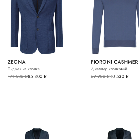
ZEGNA
FIORONI CASHMER
Пиджак из хлопка
Джемпер хлопковый
171 600
руб.
85 800
руб.
57 900
руб.
40 530
руб.