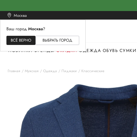
Москва
Ваш город
Москва
?
ЖЕНСКОЕ
МУЖСКОЕ
ДЕТСКОЕ
ВСЁ ВЕРНО
ВЫБРАТЬ ГОРОД
НОВИНКИ
БРЕНДЫ
СКИДКИ
ОДЕЖДА
ОБУВЬ
СУМКИ
Главная
Мужская
Одежда
Пиджаки
Классические