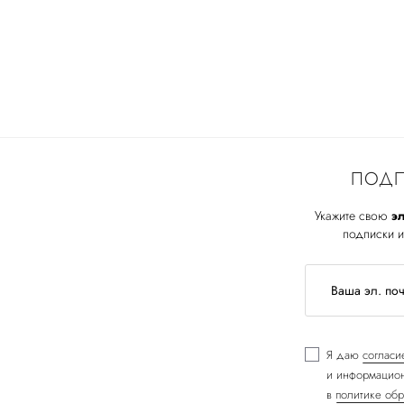
ПОДП
Укажите свою
эл
подписки и
Я даю
согласи
и информацион
в
политике обр