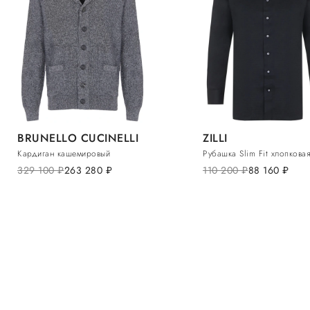
BRUNELLO CUCINELLI
ZILLI
Кардиган кашемировый
Рубашка Slim Fit хлопковая
329 100
руб.
263 280
руб.
110 200
руб.
88 160
руб.