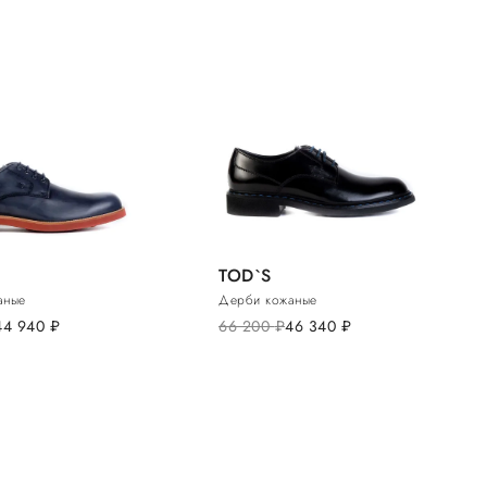
TOD`S
аные
Дерби кожаные
44 940
руб.
66 200
руб.
46 340
руб.