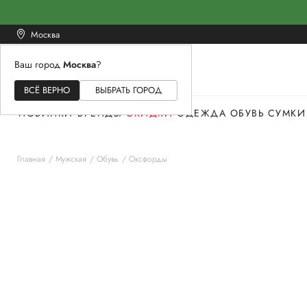
Москва
Ваш город
Москва
?
ЖЕНСКОЕ
МУЖСКОЕ
ДЕТСКОЕ
ВСЁ ВЕРНО
ВЫБРАТЬ ГОРОД
НОВИНКИ
БРЕНДЫ
СКИДКИ
ОДЕЖДА
ОБУВЬ
СУМКИ
Главная
Мужская
Обувь
Оксфорды