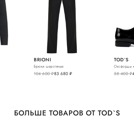
BRIONI
TOD`S
Брюки шерстяные
Оксфорды 
104 600
руб.
83 680
руб.
58 400
руб.
БОЛЬШЕ ТОВАРОВ ОТ TOD`S