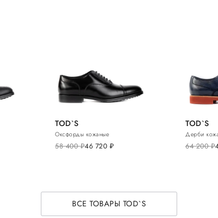
TOD`S
TOD`S
Оксфорды кожаные
Дерби кож
58 400
руб.
46 720
руб.
64 200
руб.
ВСЕ ТОВАРЫ TOD`S