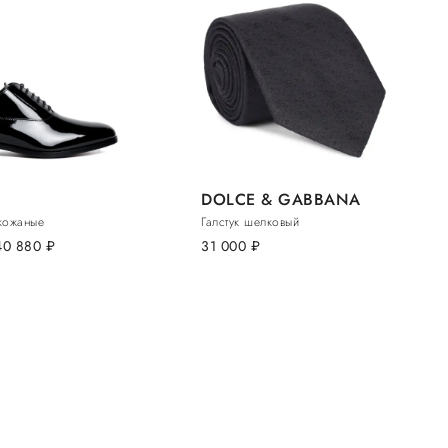
DOLCE & GABBANA
кожаные
Галстук шелковый
40 880
руб.
31 000
руб.