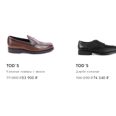
TOD`S
TOD`S
Кожаные лоферы с мехом
Дерби кожаные
77 000
руб.
53 900
руб.
106 200
руб.
74 340
руб.