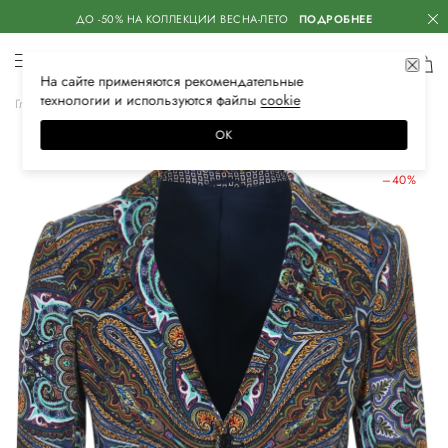
ДО -50% НА КОЛЛЕКЦИИ ВЕСНА-ЛЕТО
ПОДРОБНЕЕ
На сайте применяются
рекомендательные
технологии
и используются файлы
сооkiе
Главная
Мужская
Одежда
Пиджаки
Классические
ОК
ЛЕТНИЕ СКИДКИ
–40%