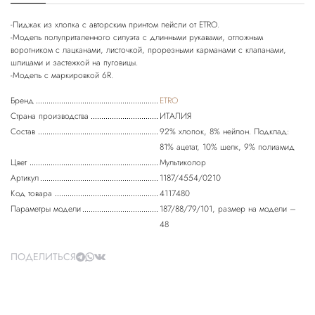
-Пиджак из хлопка с авторским принтом пейсли от ETRO.
-Модель полуприталенного силуэта с длинными рукавами, отложным
воротником с лацканами, листочкой, прорезными карманами с клапанами,
шлицами и застежкой на пуговицы.
Бренд
ETRO
Страна производства
ИТАЛИЯ
Состав
92% хлопок, 8% нейлон. Подклад:
81% ацетат, 10% шелк, 9% полиамид
Цвет
Мультиколор
Артикул
1187/4554/0210
Код товара
4117480
Параметры модели
187/88/79/101, размер на модели –
48
ПОДЕЛИТЬСЯ