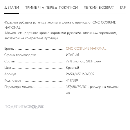
ДЕТАЛИ
ПРИМЕРКА ПЕРЕД ПОКУПКОЙ
ЛЕГКИЙ ВОЗВРАТ
ГАРА
-Красная рубашка из микса хлопка и шелка с принтом от CNC COSTUME
NATIONAL.
-Модель стандартного кроя с короткими рукавами, отложным воротником,
Бренд
CNC COSTUME NATIONAL
Страна производства
ИТАЛИЯ
Состав
72% хлопок, 28% шелк
Цвет
Красный
Артикул
2653/451160/002
Код товара
4117889
Параметры модели
187/88/79/101, размер на модели -
48
ПОДЕЛИТЬСЯ