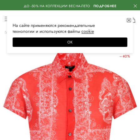
ДО -50% НА КОЛЛЕКЦИИ ВЕСНА-ЛЕТО
ПОДРОБНЕЕ
На сайте применяются
рекомендательные
технологии
и используются файлы
сооkiе
Главная
Мужская
Одежда
Рубашки
Повседневные
ОК
ЛЕТНИЕ СКИДКИ
–40%