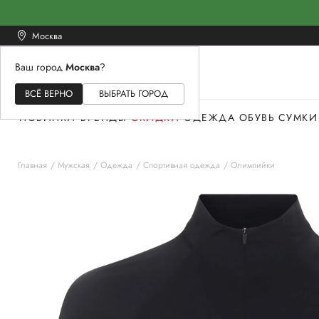
Москва
Ваш город
Москва
?
ЖЕНСКОЕ
МУЖСКОЕ
ДЕТСКОЕ
ВСЁ ВЕРНО
ВЫБРАТЬ ГОРОД
НОВИНКИ
БРЕНДЫ
СКИДКИ
ОДЕЖДА
ОБУВЬ
СУМКИ
Главная
Мужская
Одежда
Спортивная одежда
Олимпийки