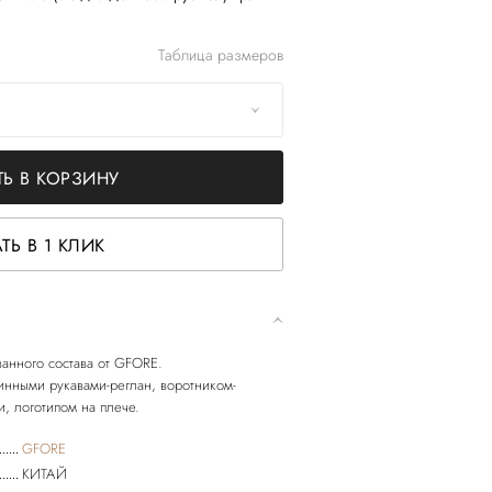
Таблица размеров
Ь В КОРЗИНУ
ТЬ В 1 КЛИК
анного состава от GFORE.
нными рукавами-реглан, воротником-
GFORE
КИТАЙ