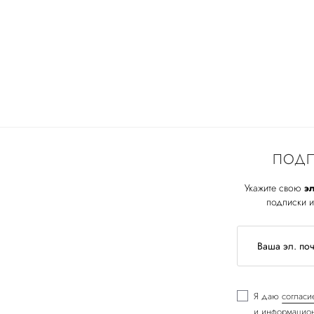
ПОДП
Укажите свою
эл
подписки и
Я даю
согласи
и информацион