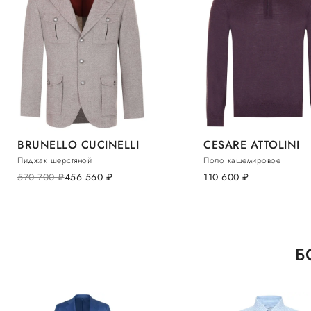
BRUNELLO CUCINELLI
CESARE ATTOLINI
Пиджак шерстяной
Поло кашемировое
570 700
руб.
456 560
руб.
110 600
руб.
Б