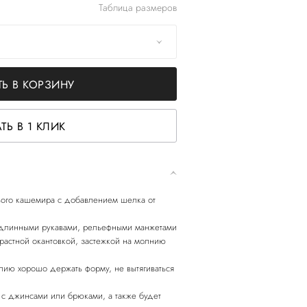
Таблица размеров
Ь В КОРЗИНУ
ТЬ В 1 КЛИК
вого кашемира с добавлением шелка от
 длинными рукавами, рельефными манжетами
растной окантовкой, застежкой на молнию
лию хорошо держать форму, не вытягиваться
с джинсами или брюками, а также будет