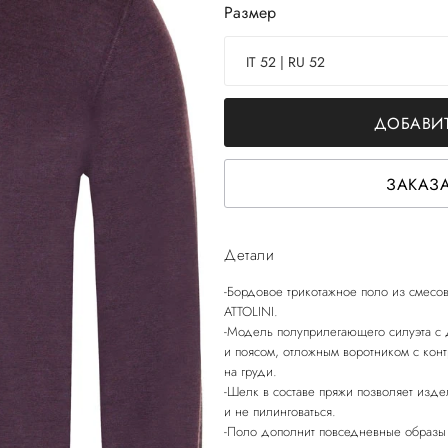
Размер
IT 52 | RU 52
ДОБАВИТ
ЗАКАЗА
Детали
-Бордовое трикотажное поло из смесо
ATTOLINI.
-Модель полуприлегающего силуэта с
и поясом, отложным воротником с конт
на груди.
-Шелк в составе пряжи позволяет изде
и не пилинговаться.
-Поло дополнит повседневные образы 