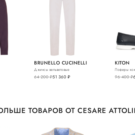
BRUNELLO CUCINELLI
KITON
Джинсы вельветовые
Лоферы ко
64 200
руб.
51 360
руб.
96 400
руб.
ОЛЬШЕ ТОВАРОВ ОТ CESARE ATTOLI