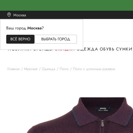
Москва
Ваш город
Москва
?
ЖЕНСКОЕ
МУЖСКОЕ
ДЕТСКОЕ
ВСЁ ВЕРНО
ВЫБРАТЬ ГОРОД
НОВИНКИ
БРЕНДЫ
СКИДКИ
ОДЕЖДА
ОБУВЬ
СУМКИ
Главная
Мужская
Одежда
Поло
Поло с длинным рукавом