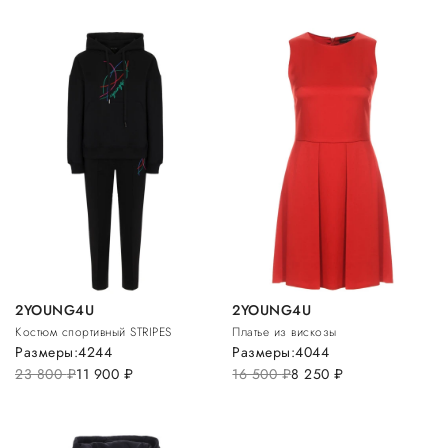
2YOUNG4U
2YOUNG4U
Костюм спортивный STRIPES
Платье из вискозы
Размеры:
42
44
Размеры:
40
44
23 800
руб.
11 900
руб.
16 500
руб.
8 250
руб.