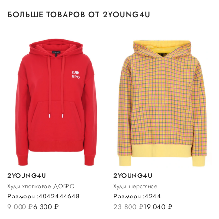
БОЛЬШЕ ТОВАРОВ ОТ 2YOUNG4U
2YOUNG4U
2YOUNG4U
Худи хлопковое ДОБРО
Худи шерстяное
Размеры:
40
42
44
46
48
Размеры:
42
44
9 000
руб.
6 300
руб.
23 800
руб.
19 040
руб.