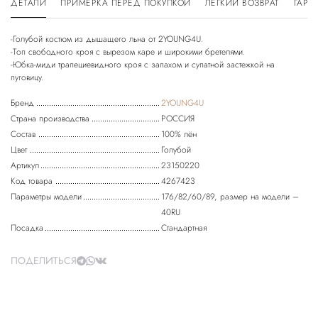
ДЕТАЛИ
ПРИМЕРКА ПЕРЕД ПОКУПКОЙ
ЛЕГКИЙ ВОЗВРАТ
ГАРА
-Голубой костюм из дышащего льна от 2YOUNG4U.
-Топ свободного кроя с вырезом каре и широкими бретелями.
-Юбка-миди трапециевидного кроя с запахом и супатной застежкой на
Бренд
2YOUNG4U
Страна производства
РОССИЯ
Состав
100% лён
Цвет
Голубой
Артикул
23150220
Код товара
4267423
Параметры модели
176/82/60/89, размер на модели –
40RU
Посадка
Стандартная
ПОДЕЛИТЬСЯ