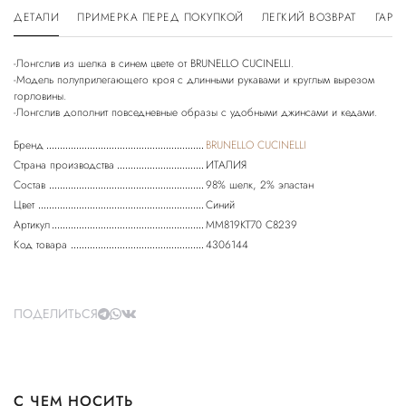
ДЕТАЛИ
ПРИМЕРКА ПЕРЕД ПОКУПКОЙ
ЛЕГКИЙ ВОЗВРАТ
ГАРА
-Лонгслив из шелка в синем цвете от BRUNELLO CUCINELLI.
-Модель полуприлегающего кроя с длинными рукавами и круглым вырезом
горловины.
-Лонгслив дополнит повседневные образы с удобными джинсами и кедами.
Бренд
BRUNELLO CUCINELLI
Страна производства
ИТАЛИЯ
Состав
98% шелк, 2% эластан
Цвет
Синий
Артикул
MM819KT70 C8239
Код товара
4306144
ПОДЕЛИТЬСЯ
С ЧЕМ НОСИТЬ