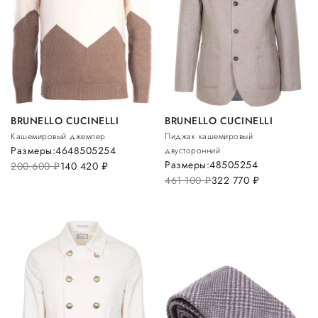
BRUNELLO CUCINELLI
BRUNELLO CUCINELLI
Кашемировый джемпер
Пиджак кашемировый
Размеры:
46
48
50
52
54
двусторонний
Размеры:
48
50
52
54
200 600
руб.
140 420
руб.
461 100
руб.
322 770
руб.