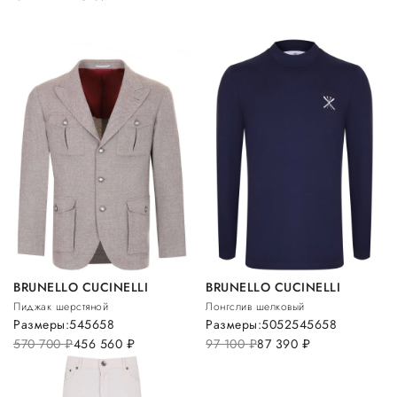
BRUNELLO CUCINELLI
BRUNELLO CUCINELLI
Пиджак шерстяной
Лонгслив шелковый
Размеры:
54
56
58
Размеры:
50
52
54
56
58
570 700
руб.
456 560
руб.
97 100
руб.
87 390
руб.