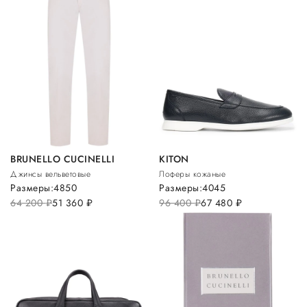
BRUNELLO CUCINELLI
KITON
Джинсы вельветовые
Лоферы кожаные
Размеры:
48
50
Размеры:
40
45
64 200
руб.
51 360
руб.
96 400
руб.
67 480
руб.