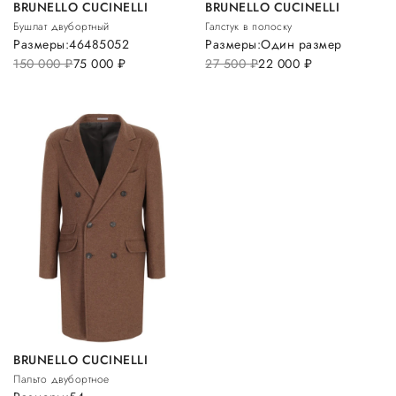
BRUNELLO CUCINELLI
BRUNELLO CUCINELLI
Бушлат двубортный
Галстук в полоску
Размеры:
46
48
50
52
Размеры:
Один размер
150 000
руб.
75 000
руб.
27 500
руб.
22 000
руб.
BRUNELLO CUCINELLI
Пальто двубортное