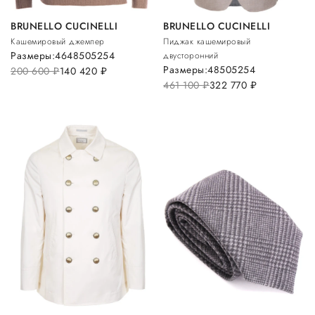
BRUNELLO CUCINELLI
BRUNELLO CUCINELLI
Кашемировый джемпер
Пиджак кашемировый
Размеры:
46
48
50
52
54
двусторонний
Размеры:
48
50
52
54
200 600
руб.
140 420
руб.
461 100
руб.
322 770
руб.