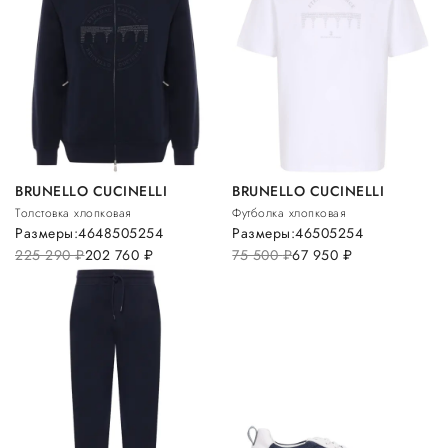
BRUNELLO CUCINELLI
BRUNELLO CUCINELLI
Толстовка хлопковая
Футболка хлопковая
Размеры:
46
48
50
52
54
Размеры:
46
50
52
54
225 290
руб.
202 760
руб.
75 500
руб.
67 950
руб.