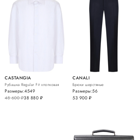
CASTANGIA
CANALI
Рубашка Regular Fit хлопковая
Брюки шерстяные
Размеры:
45
49
Размеры:
56
48 600
руб.
38 880
руб.
53 900
руб.