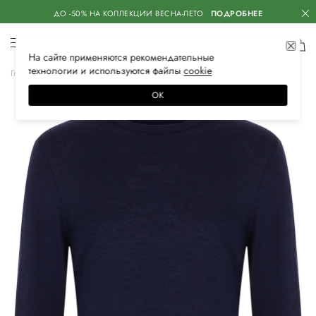
ДО -50% НА КОЛЛЕКЦИИ ВЕСНА-ЛЕТО
ПОДРОБНЕЕ
На сайте применяются
рекомендательные
технологии
и используются файлы
сооkiе
Главная
Мужская
Одежда
Трикотаж
Свитеры
ОК
–40%