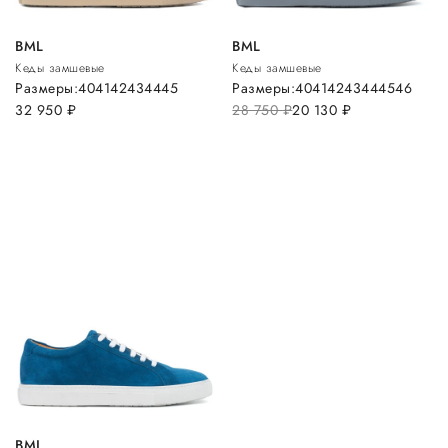
BML
BML
Кеды замшевые
Кеды замшевые
Размеры:
40
41
42
43
44
45
Размеры:
40
41
42
43
44
45
46
32 950
руб.
28 750
руб.
20 130
руб.
BML