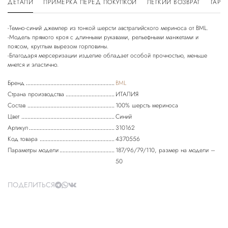
ДЕТАЛИ
ПРИМЕРКА ПЕРЕД ПОКУПКОЙ
ЛЕГКИЙ ВОЗВРАТ
ГАРА
-Темно-синий джемпер из тонкой шерсти австралийского мериноса от BML.
-Модель прямого кроя с длинными рукавами, рельефными манжетами и
поясом, круглым вырезом горловины.
-Благодаря мерсеризации изделие обладает особой прочностью, меньше
мнется и эластично.
Бренд
BML
Страна производства
ИТАЛИЯ
Состав
100% шерсть мериноса
Цвет
Синий
Артикул
310162
Код товара
4370556
Параметры модели
187/96/79/110, размер на модели –
50
ПОДЕЛИТЬСЯ