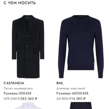
С ЧЕМ НОСИТЬ
CASTANGIA
BML
Пальто кашемировое
Джемпер шерстяной
Размеры:
50
54
58
Размеры:
48
50
54
58
478 200
руб.
382 560
руб.
23 800
руб.
14 280
руб.