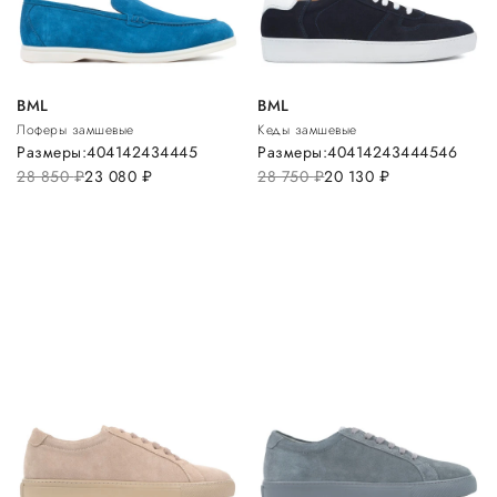
BML
BML
Лоферы замшевые
Кеды замшевые
Размеры:
40
41
42
43
44
45
Размеры:
40
41
42
43
44
45
46
28 850
руб.
23 080
руб.
28 750
руб.
20 130
руб.