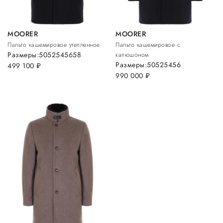
MOORER
MOORER
Пальто кашемировое утепленное
Пальто кашемировое с
Размеры:
50
52
54
56
58
капюшоном
Размеры:
50
52
54
56
499 100
руб.
990 000
руб.