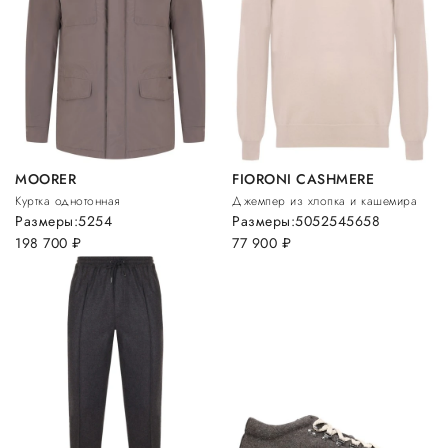
MOORER
FIORONI CASHMERE
Куртка однотонная
Джемпер из хлопка и кашемира
Размеры:
52
54
Размеры:
50
52
54
56
58
198 700
руб.
77 900
руб.