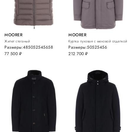
MOORER
MOORER
Жилет стеганый
Куртка пуховая с меховой отделкой
Размеры:
48
50
52
54
56
58
Размеры:
50
52
54
56
77 500
руб.
212 700
руб.