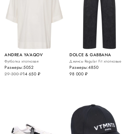
ANDREA YA’AQOV
DOLCE & GABBANA
Футболка хлопковая
Джинсы Regular Fit хлопковые
Размеры:
50
52
Размеры:
48
50
29 300
руб.
14 650
руб.
98 000
руб.