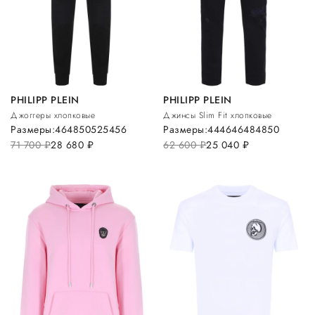
PHILIPP PLEIN
PHILIPP PLEIN
Джоггеры хлопковые
Джинсы Slim Fit хлопковые
Размеры:
46
48
50
52
54
56
Размеры:
44
46
46
48
48
50
71 700
руб.
28 680
руб.
62 600
руб.
25 040
руб.