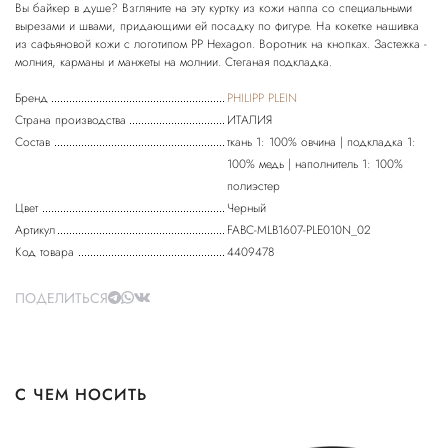
Вы байкер в душе? Взгляните на эту куртку из кожи наппа со специальными
вырезами и швами, придающими ей посадку по фигуре. На кокетке нашивка
из сафьяновой кожи с логотипом PP Hexagon. Воротник на кнопках. Застежка -
молния, карманы и манжеты на молнии. Стеганая подкладка.
Бренд
PHILIPP PLEIN
Страна производства
ИТАЛИЯ
Состав
ткань 1: 100% овчина | подкладка 1:
100% медь | наполнитель 1: 100%
полиэстер
Цвет
Черный
Артикул
FABC-MLB1607-PLE010N_02
Код товара
4409478
ПОДЕЛИТЬСЯ
С ЧЕМ НОСИТЬ