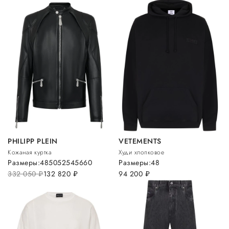
PHILIPP PLEIN
VETEMENTS
Кожаная куртка
Худи хлопковое
Размеры:
48
50
52
54
56
60
Размеры:
48
332 050
руб.
132 820
руб.
94 200
руб.